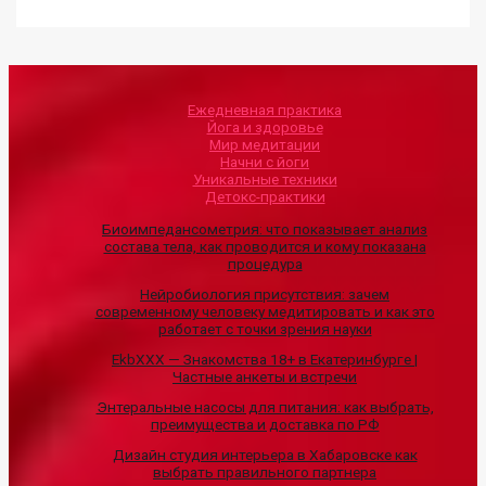
Ежедневная практика
Йога и здоровье
Мир медитации
Начни с йоги
Уникальные техники
Детокс-практики
Биоимпедансометрия: что показывает анализ
состава тела, как проводится и кому показана
процедура
Нейробиология присутствия: зачем
современному человеку медитировать и как это
работает с точки зрения науки
EkbXXX — Знакомства 18+ в Екатеринбурге |
Частные анкеты и встречи
Энтеральные насосы для питания: как выбрать,
преимущества и доставка по РФ
Дизайн студия интерьера в Хабаровске как
выбрать правильного партнера