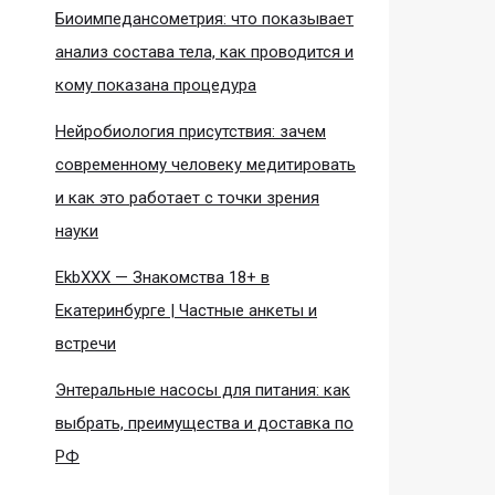
Биоимпедансометрия: что показывает
анализ состава тела, как проводится и
кому показана процедура
Нейробиология присутствия: зачем
современному человеку медитировать
и как это работает с точки зрения
науки
EkbXXX — Знакомства 18+ в
Екатеринбурге | Частные анкеты и
встречи
Энтеральные насосы для питания: как
выбрать, преимущества и доставка по
РФ