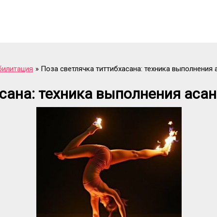
билитация
Поза светлячка титтибхасана: техника выполнения
сана: техника выполнения аса