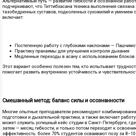
Альтернативный путь — развитие гибкости и осознанной рабо
подчеркивают, что Титтибхасана техника выполнения связана
тазобедренных суставов, подколенных сухожилий и умением 
включает:
Постепенную работу с глубокими наклонами — Пашчимот
Практику пранаямы для улучшения контроля дыхания
Медленные переходы в асану с использованием блоков 
Этот вариант особенно полезен тем, кто испытывает трудност
помогает развить внутреннюю устойчивость и чувствительност
Смешанный метод: баланс силы и осознанности
Многие опытные преподаватели рекомендуют комбинированн
подготовки и дыхательной практики, а также включает работ
может служить успешный кейс студии в Санкт-Петербурге, где
затем — месяц гибкости, и только потом переходят к освоени
эффективность: более 70% студентов осваивают позу за 8–10