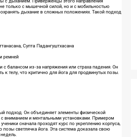
ты с дыханием. Приверженцы этого направления
 не только с мышечной силой, но и с мобильностью
сохранять дыхание в сложных положениях. Такой подход
танасана, Супта Падангуштхасана
и ремней
и с балансом из-за напряжения или страха падения. Он
ь к телу, что критично для йога для продвинутых позы.
ый подход. Он объединяет элементы физической
у с вниманием и ментальными установками. Примером
 ученики сначала проходят курс по укреплению корпуса,
ю позы светлячка йога. Эта система доказала свою
 недель.