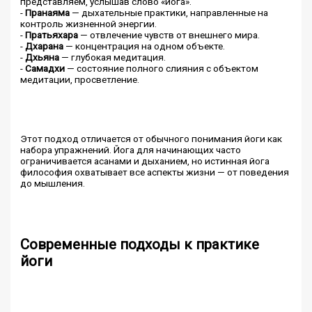
представляем, услышав слово «йога».
-
Пранаяма
— дыхательные практики, направленные на
контроль жизненной энергии.
-
Пратьяхара
— отвлечение чувств от внешнего мира.
-
Дхарана
— концентрация на одном объекте.
-
Дхьяна
— глубокая медитация.
-
Самадхи
— состояние полного слияния с объектом
медитации, просветление.
Этот подход отличается от обычного понимания йоги как
набора упражнений. Йога для начинающих часто
ограничивается асанами и дыханием, но истинная йога
философия охватывает все аспекты жизни — от поведения
до мышления.
Современные подходы к практике
йоги