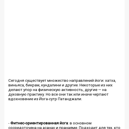
Сегодня существует множество направлений йоги: хатха,
виньяса, бикрам, кундалини и другие. Некоторые из них
делают упор на физическую активность, другие — на
духовную практику. Но все они так или иначе черпают
вдохновение из Йога-сутр Патанджали.
-
Фитнес-ориентированная йога
: в основном
сосредоточена на асанах и пранаяме. Подходит для тех, кто