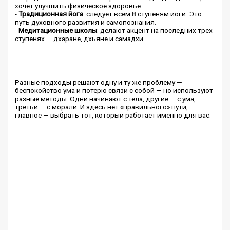
хочет улучшить физическое здоровье.
-
Традиционная йога
: следует всем 8 ступеням йоги. Это
путь духовного развития и самопознания.
-
Медитационные школы
: делают акцент на последних трех
ступенях — дхаране, дхьяне и самадхи.
Разные подходы решают одну и ту же проблему —
беспокойство ума и потерю связи с собой — но используют
разные методы. Одни начинают с тела, другие — с ума,
третьи — с морали. И здесь нет «правильного» пути,
главное — выбрать тот, который работает именно для вас.