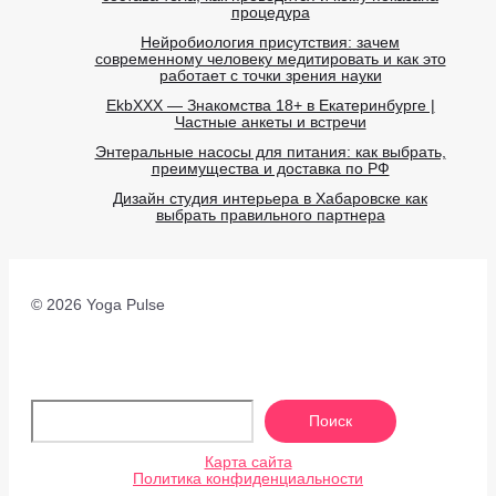
процедура
Нейробиология присутствия: зачем
современному человеку медитировать и как это
работает с точки зрения науки
EkbXXX — Знакомства 18+ в Екатеринбурге |
Частные анкеты и встречи
Энтеральные насосы для питания: как выбрать,
преимущества и доставка по РФ
Дизайн студия интерьера в Хабаровске как
выбрать правильного партнера
© 2026 Yoga Pulse
По
Поиск
Карта сайта
Политика конфиденциальности