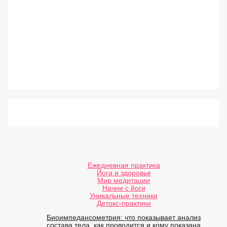
Ежедневная практика
Йога и здоровье
Мир медитации
Начни с йоги
Уникальные техники
Детокс-практики
Биоимпедансометрия: что показывает анализ
состава тела, как проводится и кому показана