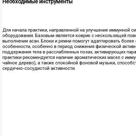
Необходимые инструменты
Для начала практики, направленной на улучшение иммунной с
оборудования. Базовым является коврик с нескользящей пов
выполнении асан. Блоки и ремни помогут адаптировать боле
особенности, особенно в период снижения физической актив
поддержания тела в расслабленных позах, активирующих пар
практики рекомендуется наличие ароматических масел с имм
чайное дерево), а также спокойной фоновой музыки, способ
сердечно-сосудистой активности.