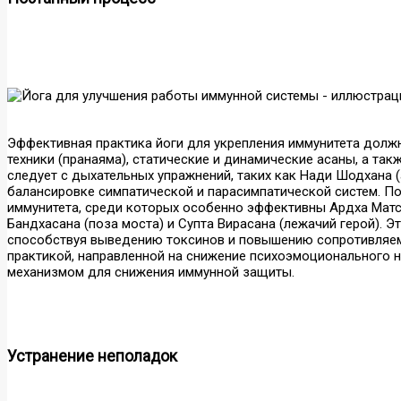
Эффективная практика йоги для укрепления иммунитета долж
техники (пранаяма), статические и динамические асаны, а та
следует с дыхательных упражнений, таких как Нади Шодхана 
балансировке симпатической и парасимпатической систем. По
иммунитета, среди которых особенно эффективны Ардха Матс
Бандхасана (поза моста) и Супта Вирасана (лежачий герой). 
способствуя выведению токсинов и повышению сопротивляем
практикой, направленной на снижение психоэмоционального н
механизмом для снижения иммунной защиты.
Устранение неполадок