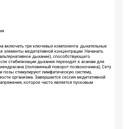
на включать три ключевых компонента: дыхательные
кже элементы медитативной концентрации. Начинать
(альтернативное дыхание), способствующего
сле стабилизации дыхания переходят к асанам для
иендрасана (половинный поворот позвоночника), Сету
Эти позы стимулируют лимфатическую систему,
ости организма. Завершается сессия медитативной
апряжения, которое часто является пусковым