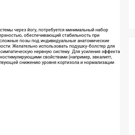
истемы через йогу, потребуется минимальный набор
ерхностью, обеспечивающий стабильность при
е сложные позы под индивидуальные анатомические
ности. Желательно использовать подушку-болстер для
асимпатическую нервную систему. Для усиления эффекта
уностимулирующими свойствами (например, эвкалипт,
ствующей снижению уровня кортизола и нормализации