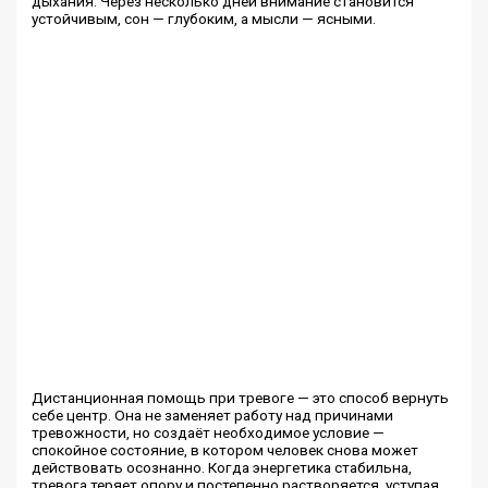
дыхания. Через несколько дней внимание становится
устойчивым, сон — глубоким, а мысли — ясными.
Дистанционная помощь при тревоге — это способ вернуть
себе центр. Она не заменяет работу над причинами
тревожности, но создаёт необходимое условие —
спокойное состояние, в котором человек снова может
действовать осознанно. Когда энергетика стабильна,
тревога теряет опору и постепенно растворяется, уступая