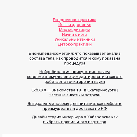
Ежедневная практика
Йога и здоровье
Мир медитации
Начни с йоги
Уникальные техники
Детокс-практики
Биоимпедансометрия: что показывает анализ
состава тела, как проводится и кому показана
процедура
Нейробиология присутствия: зачем
современному человеку медитировать и как это
работает с точки зрения науки
EkbXXX — Знакомства 18+ в Екатеринбурге |
Частные анкеты и встречи
Энтеральные насосы для питания: как выбрать,
преимущества и доставка по РФ
Дизайн студия интерьера в Хабаровске как
выбрать правильного партнера