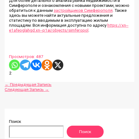
Для более детального анализа рынка недвижимости в
Симферополе и ознакомления с новыми проектами, можно
обратиться к данным
застройщиков Симферополя
. Также
здесь вы можете найти актуальные предложения и
статистику по вводимым в эксплуатацию жилым
площадям. Вся информация доступна по адресу
https://xn--
e1afeoglahgd.xn--p1ai/objects/simferopol
.
Просмотров:
487
2
←
Предыдущая Запись
Следующая Запись
→
Поиск
Поиск