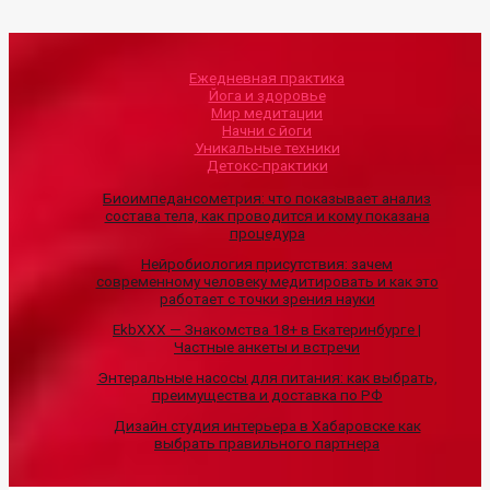
Ежедневная практика
Йога и здоровье
Мир медитации
Начни с йоги
Уникальные техники
Детокс-практики
Биоимпедансометрия: что показывает анализ
состава тела, как проводится и кому показана
процедура
Нейробиология присутствия: зачем
современному человеку медитировать и как это
работает с точки зрения науки
EkbXXX — Знакомства 18+ в Екатеринбурге |
Частные анкеты и встречи
Энтеральные насосы для питания: как выбрать,
преимущества и доставка по РФ
Дизайн студия интерьера в Хабаровске как
выбрать правильного партнера