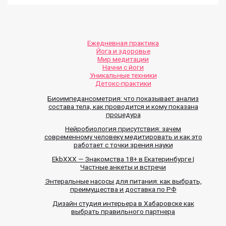
Ежедневная практика
Йога и здоровье
Мир медитации
Начни с йоги
Уникальные техники
Детокс-практики
Биоимпедансометрия: что показывает анализ
состава тела, как проводится и кому показана
процедура
Нейробиология присутствия: зачем
современному человеку медитировать и как это
работает с точки зрения науки
EkbXXX — Знакомства 18+ в Екатеринбурге |
Частные анкеты и встречи
Энтеральные насосы для питания: как выбрать,
преимущества и доставка по РФ
Дизайн студия интерьера в Хабаровске как
выбрать правильного партнера