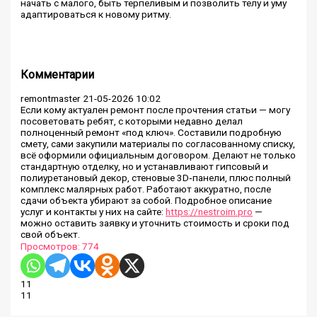
начать с малого, быть терпеливым и позволить телу и уму
адаптироваться к новому ритму.
Комментарии
remontmaster
21-05-2026 10:02
Если кому актуален ремонт после прочтения статьи — могу
посоветовать ребят, с которыми недавно делал
полноценный ремонт «под ключ». Составили подробную
смету, сами закупили материалы по согласованному списку,
всё оформили официальным договором. Делают не только
стандартную отделку, но и устанавливают гипсовый и
полиуретановый декор, стеновые 3D‑панели, плюс полный
комплекс малярных работ. Работают аккуратно, после
сдачи объекта убирают за собой. Подробное описание
услуг и контакты у них на сайте:
https://nestroim.pro
—
можно оставить заявку и уточнить стоимость и сроки под
свой объект.
Просмотров:
774
11
11