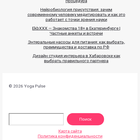
процедура
Нейробиология присутствия: зачем
современному человеку медитировать и как это
работает с точки зрения науки
EkbXXX — Знакомства 18+ в Екатеринбурге |
Частные анкеты и встречи
Энтеральные насосы для питания: как выбрать,
преимущества и доставка по РФ
Дизайн студия интерьера в Хабаровске как
выбрать правильного партнера
© 2026 Yoga Pulse
По
Поиск
Карта сайта
Политика конфиденциальности