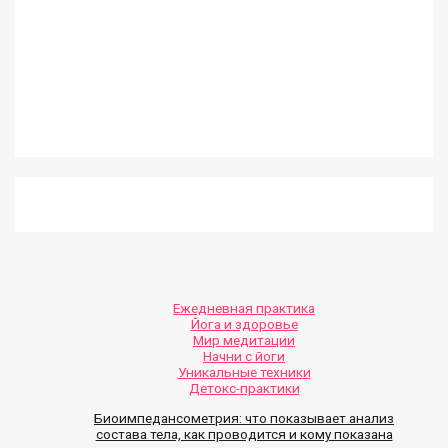
Ежедневная практика
Йога и здоровье
Мир медитации
Начни с йоги
Уникальные техники
Детокс-практики
Биоимпедансометрия: что показывает анализ
состава тела, как проводится и кому показана