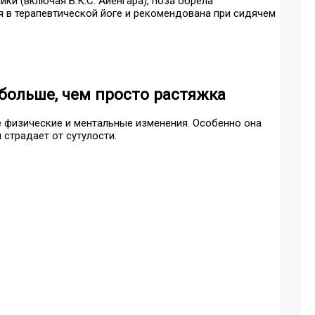
ики (включая Б.К.С. Айенгара), поза обрела
ся в терапевтической йоге и рекомендована при сидячем
 больше, чем просто растяжка
 физические и ментальные изменения. Особенно она
 страдает от сутулости.