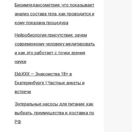
Биоимпедансометрия: что показывает
анализ состава тела, как проводится и
кому показана процедура
Нейробиология присутствия: зачем
современному человеку медитировать
и как это работает с точки зрения
науки
EkbXXX — Знакомства 18+ в
Екатеринбурге | Частные анкеты и
встречи
Энтеральные насосы для питания: как
выбрать, преимущества и доставка по
РФ