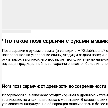
Что такое поза саранчи с руками в зам
Поза саранчи с руками в замке (в санскрите — *Salabhasana* 
направленное на укрепление спины, ягодиц и задней поверхнос
рук в замок за спиной, что добавляет дополнительную нагрузк
вариация традиционной позы саранчи считается более интенс
Йога поза саранчи: от древности до современности
Исторически *Salabhasana* уходит корнями в древнюю хатха-
тренировки, но и как подготовка к медитации. В классических 
упоминается напрямую, но её вариации описывались в более п