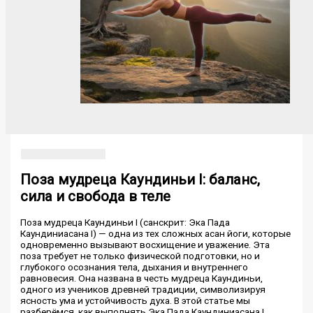
Поза мудреца Каундиньи I: баланс,
сила и свобода в теле
Поза мудреца Каундиньи I (санскрит: Эка Пада
Каундиниасана I) — одна из тех сложных асан йоги, которые
одновременно вызывают восхищение и уважение. Эта
поза требует не только физической подготовки, но и
глубокого осознания тела, дыхания и внутреннего
равновесия. Она названа в честь мудреца Каундиньи,
одного из учеников древней традиции, символизируя
ясность ума и устойчивость духа. В этой статье мы
разберёмся, как выполнять Эка Пада Каундиниасана I