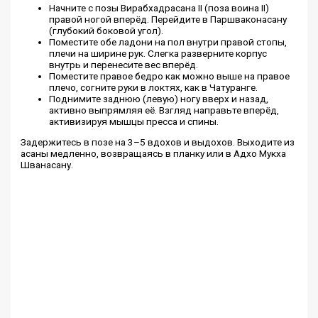
Начните с позы Вирабхадрасана II (поза воина II)
правой ногой вперёд. Перейдите в Паршваконасану
(глубокий боковой угол).
Поместите обе ладони на пол внутри правой стопы,
плечи на ширине рук. Слегка разверните корпус
внутрь и перенесите вес вперёд.
Поместите правое бедро как можно выше на правое
плечо, согните руки в локтях, как в Чатуранге.
Поднимите заднюю (левую) ногу вверх и назад,
активно выпрямляя её. Взгляд направьте вперёд,
активизируя мышцы пресса и спины.
Задержитесь в позе на 3–5 вдохов и выдохов. Выходите из
асаны медленно, возвращаясь в планку или в Адхо Мукха
Шванасану.