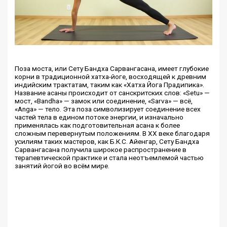
Поза моста, или Сету Бандха Сарвангасана, имеет глубокие
корни в традиционной хатха-йоге, восходящей к древним
индийским трактатам, таким как «Хатха Йога Прадипика».
Название асаны происходит от санскритских слов: «Setu» —
мост, «Bandha» — замок или соединение, «Sarva» — всё,
«Anga» — тело. Эта поза символизирует соединение всех
частей тела в едином потоке энергии, и изначально
применялась как подготовительная асана к более
сложным перевернутым положениям. В XX веке благодаря
усилиям таких мастеров, как Б.К.С. Айенгар, Сету Бандха
Сарвангасана получила широкое распространение в
терапевтической практике и стала неотъемлемой частью
занятий йогой во всём мире.