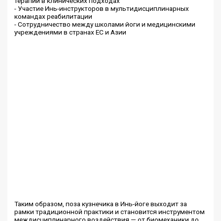
терапии в клинических подходах
- Участие Инь-инструкторов в мультидисциплинарных
командах реабилитации
- Сотрудничество между школами йоги и медицинскими
учреждениями в странах ЕС и Азии
Таким образом, поза кузнечика в Инь-йоге выходит за
рамки традиционной практики и становится инструментом
междисциплинарного воздействия — от биомеханики до