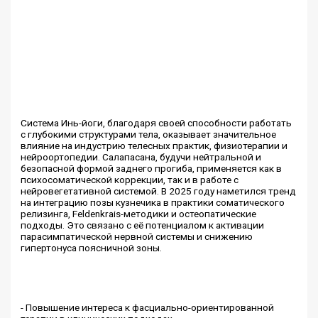
Система Инь-йоги, благодаря своей способности работать
с глубокими структурами тела, оказывает значительное
влияние на индустрию телесных практик, физиотерапии и
нейроортопедии. Салапасана, будучи нейтральной и
безопасной формой заднего прогиба, применяется как в
психосоматической коррекции, так и в работе с
нейровегетативной системой. В 2025 году наметился тренд
на интеграцию позы кузнечика в практики соматического
релизинга, Feldenkrais-методики и остеопатические
подходы. Это связано с её потенциалом к активации
парасимпатической нервной системы и снижению
гипертонуса поясничной зоны.
- Повышение интереса к фасциально-ориентированной