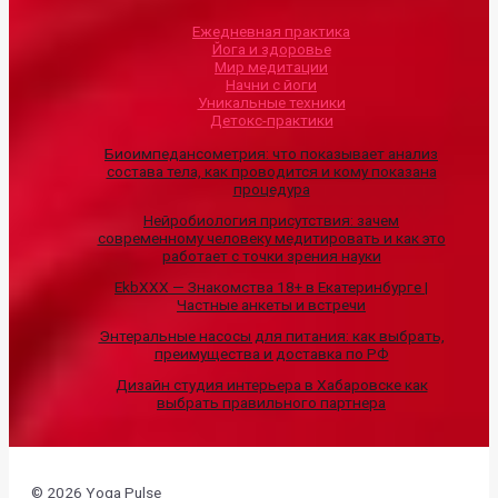
Ежедневная практика
Йога и здоровье
Мир медитации
Начни с йоги
Уникальные техники
Детокс-практики
Биоимпедансометрия: что показывает анализ
состава тела, как проводится и кому показана
процедура
Нейробиология присутствия: зачем
современному человеку медитировать и как это
работает с точки зрения науки
EkbXXX — Знакомства 18+ в Екатеринбурге |
Частные анкеты и встречи
Энтеральные насосы для питания: как выбрать,
преимущества и доставка по РФ
Дизайн студия интерьера в Хабаровске как
выбрать правильного партнера
© 2026 Yoga Pulse