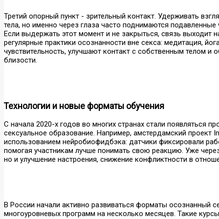
Третий опорный пункт - зрительный контакт. Удерживать взг
тела, но именно через глаза часто поднимаются подавленные ч
Если выдержать этот момент и не закрыться, связь выходит н
регулярные практики осознанности вне секса: медитация, йо
чувствительность, улучшают контакт с собственным телом и о
близости.
Технологии и новые форматы обучения
С начала 2020-х годов во многих странах стали появляться п
сексуальное образование. Например, амстердамский проект In
использованием нейробиофидбэка: датчики фиксировали рабо
помогая участникам лучше понимать свою реакцию. Уже через
но и улучшение настроения, снижение конфликтности в отнош
В России начали активно развиваться форматы осознанный се
многоуровневых программ на несколько месяцев. Такие курс