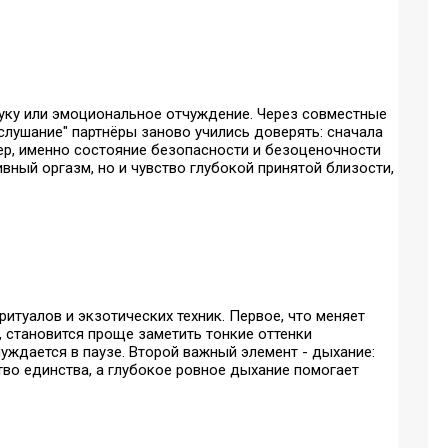
куку или эмоциональное отчуждение. Через совместные
слушание" партнёры заново учились доверять: сначала
ер, именно состояние безопасности и безоценочности
ный оргазм, но и чувство глубокой принятой близости,
итуалов и экзотических техник. Первое, что меняет
, становится проще заметить тонкие оттенки
нуждается в паузе. Второй важный элемент - дыхание:
тво единства, а глубокое ровное дыхание помогает