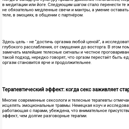
в медитации или йоге. Следующим шагом стало перенести те 
не обязательно медленные свечи и мантры, а умение оставатьс
теле, в эмоциях, в общении с партнёром.
Здесь цель - не "достичь оргазма любой ценой", а исследова
глубокого расслабления, от смущения до восторга. В этом п
замечать малейшие телесные сигналы и честное проговариван
такой подход, нередко говорят, что оргазм перестаёт быть е
оргазм становится ярче и продолжительнее.
Терапевтический эффект: когда секс заживляет ста
Многие современные сексологи и телесные терапевты отмеча
исцелять эмоциональные травмы. Немецкая коуч и исследоват
работающая с парами, убеждена, что внимательное присутств
эффект, чем долгие разговорные терапии.