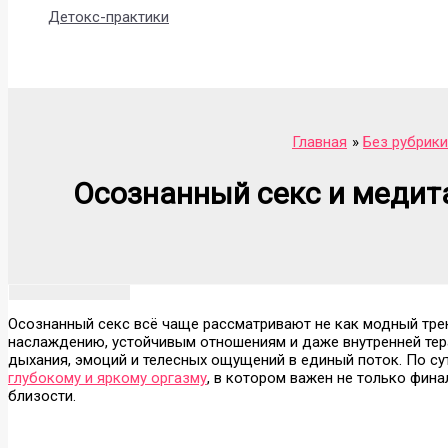
Детокс-практики
Поиск
Главная
Без рубрики
Осознанный секс и медита
Осознанный секс всё чаще рассматривают не как модный трен
наслаждению, устойчивым отношениям и даже внутренней тера
дыхания, эмоций и телесных ощущений в единый поток. По су
глубокому и яркому оргазму
, в котором важен не только фина
близости.