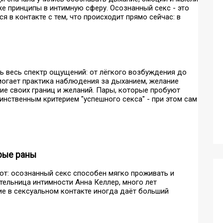
же принципы в интимную сферу. Осознанный секс - это
я в контакте с тем, что происходит прямо сейчас: в
ть весь спектр ощущений: от лёгкого возбуждения до
омогает практика наблюдения за дыханием, желание
ие своих границ и желаний. Пары, которые пробуют
динственным критерием "успешного секса" - при этом сам
рые раны
ют: осознанный секс способен мягко проживать и
ельница интимности Анна Келлер, много лет
ие в сексуальном контакте иногда даёт больший