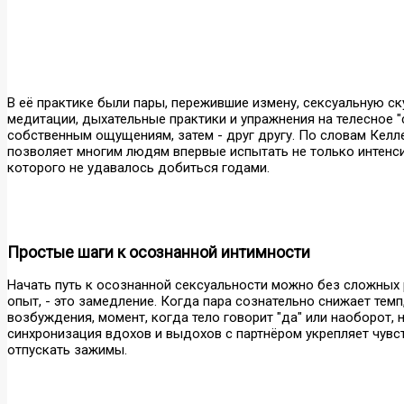
В её практике были пары, пережившие измену, сексуальную с
медитации, дыхательные практики и упражнения на телесное "
собственным ощущениям, затем - друг другу. По словам Келл
позволяет многим людям впервые испытать не только интенсив
которого не удавалось добиться годами.
Простые шаги к осознанной интимности
Начать путь к осознанной сексуальности можно без сложных р
опыт, - это замедление. Когда пара сознательно снижает темп
возбуждения, момент, когда тело говорит "да" или наоборот, 
синхронизация вдохов и выдохов с партнёром укрепляет чувс
отпускать зажимы.