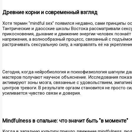
Древние корни и современный взгляд
Хотя термин "mindful sex" появился недавно, сами принципы о
Тантрические и даосские школы Востока рассматривали сексу
прикосновения, дыхание и движение энергии человек познаёт с
напряжения, а волнообразный процесс, связанный с подъёмом
растрачивать сексуальную силу, а направлять её на укреплени
Сегодня, когда нейробиология и психофизиология шагнули да
мастеров получают научное объяснение. Исследования показ
активируют зоны мозга, связанные с удовольствием, эмпатие
центров тревоги. В результате оргазм становится не просто си
усиливается чувство связи и доверия.
Mindfulness в спальне: что значит быть "в моменте"
Когда в западную культуру пришло движение mindfulness, лю