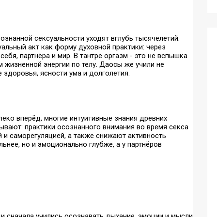
сознанной сексуальности уходят вглубь тысячелетий.
альный акт как форму духовной практики: через
ебя, партнёра и мир. В тантре оргазм - это не вспышка
 жизненной энергии по телу. Даосы же учили не
е здоровья, ясности ума и долголетия.
леко вперёд, многие интуитивные знания древних
ывают: практики осознанного внимания во время секса
й и саморегуляцией, а также снижают активность
льнее, но и эмоционально глубже, а у партнёров
ди сначала учились осознавать дыхание, эмоции и мысли