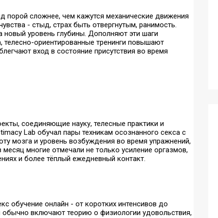
ляд порой сложнее, чем кажутся механические движения
увства - стыд, страх быть отвергнутым, ранимость.
а новый уровень глубины. Дополняют эти шаги
га, телесно-ориентированные тренинги повышают
блегчают вход в состояние присутствия во время
роекты, соединяющие науку, телесные практики и
timacy Lab обучал пары техникам осознанного секса с
ту мозга и уровень возбуждения во время упражнений,
 месяц многие отмечали не только усиление оргазмов,
ениях и более тёплый ежедневный контакт.
кс обучение онлайн - от коротких интенсивов до
ы обычно включают теорию о физиологии удовольствия,