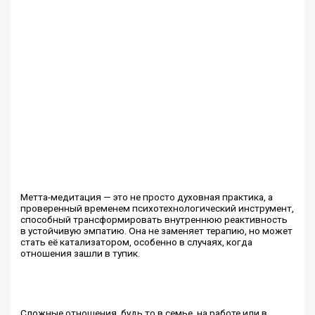
Метта-медитация — это не просто духовная практика, а
проверенный временем психотехнологический инструмент,
способный трансформировать внутреннюю реактивность
в устойчивую эмпатию. Она не заменяет терапию, но может
стать её катализатором, особенно в случаях, когда
отношения зашли в тупик.
Сложные отношения, будь то в семье, на работе или в