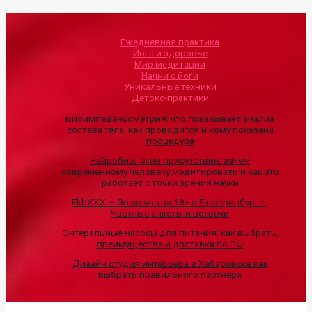
Ежедневная практика
Йога и здоровье
Мир медитации
Начни с йоги
Уникальные техники
Детокс-практики
Биоимпедансометрия: что показывает анализ
состава тела, как проводится и кому показана
процедура
Нейробиология присутствия: зачем
современному человеку медитировать и как это
работает с точки зрения науки
EkbXXX — Знакомства 18+ в Екатеринбурге |
Частные анкеты и встречи
Энтеральные насосы для питания: как выбрать,
преимущества и доставка по РФ
Дизайн студия интерьера в Хабаровске как
выбрать правильного партнера