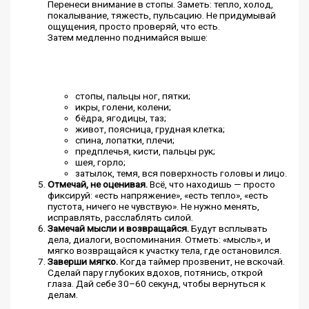
Перенеси внимание в стопы. Заметь: тепло, холод,
покалывание, тяжесть, пульсацию. Не придумывай
ощущения, просто проверяй, что есть.
Затем медленно поднимайся выше:
стопы, пальцы ног, пятки;
икры, голени, колени;
бёдра, ягодицы, таз;
живот, поясница, грудная клетка;
спина, лопатки, плечи;
предплечья, кисти, пальцы рук;
шея, горло;
затылок, темя, вся поверхность головы и лицо.
Отмечай, не оценивая.
Всё, что находишь — просто
фиксируй: «есть напряжение», «есть тепло», «есть
пустота, ничего не чувствую». Не нужно менять,
исправлять, расслаблять силой.
Замечай мысли и возвращайся.
Будут всплывать
дела, диалоги, воспоминания. Отметь: «мысль», и
мягко возвращайся к участку тела, где остановился.
Заверши мягко.
Когда таймер прозвенит, не вскочай.
Сделай пару глубоких вдохов, потянись, открой
глаза. Дай себе 30–60 секунд, чтобы вернуться к
делам.