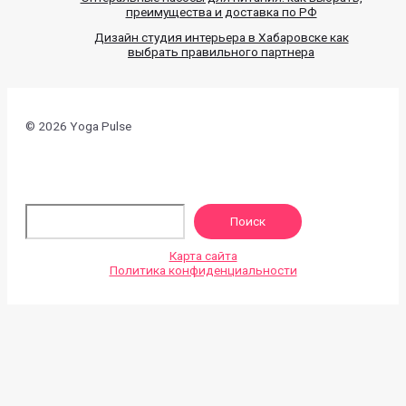
преимущества и доставка по РФ
Дизайн студия интерьера в Хабаровске как
выбрать правильного партнера
© 2026 Yoga Pulse
По
Поиск
Карта сайта
Политика конфиденциальности