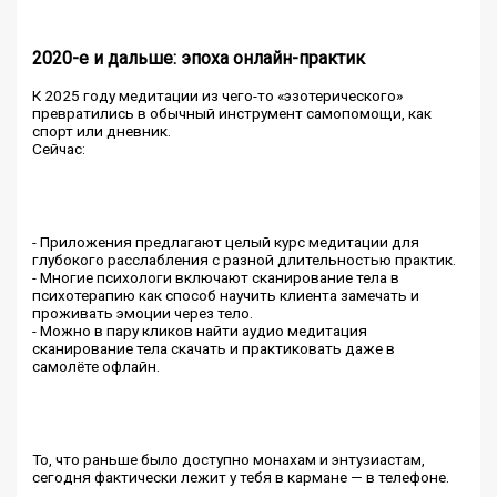
2020-е и дальше: эпоха онлайн-практик
К 2025 году медитации из чего-то «эзотерического»
превратились в обычный инструмент самопомощи, как
спорт или дневник.
Сейчас:
- Приложения предлагают целый курс медитации для
глубокого расслабления с разной длительностью практик.
- Многие психологи включают сканирование тела в
психотерапию как способ научить клиента замечать и
проживать эмоции через тело.
- Можно в пару кликов найти аудио медитация
сканирование тела скачать и практиковать даже в
самолёте офлайн.
То, что раньше было доступно монахам и энтузиастам,
сегодня фактически лежит у тебя в кармане — в телефоне.