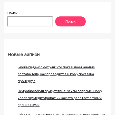
Поиск
Поиск
Новые записи
Биоимпедансометрия: что показывает анализ
состава тела, как проводится и кому показана
процедура
Нейробиология присутствия: зачем современному
человеку медитировать и как это работает с точки
зрения науки
EkbXXX — Знакомства 18+ в Екатеринбурге | Частные