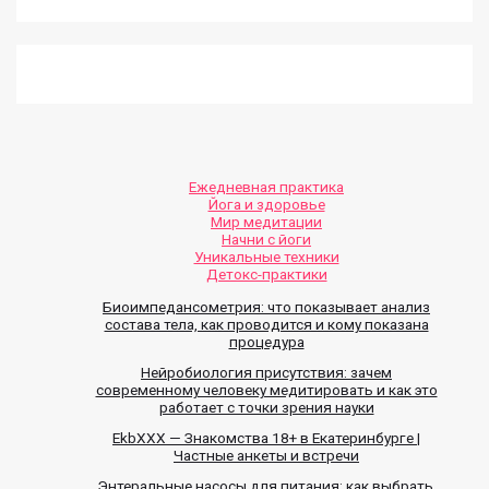
Ежедневная практика
Йога и здоровье
Мир медитации
Начни с йоги
Уникальные техники
Детокс-практики
Биоимпедансометрия: что показывает анализ
состава тела, как проводится и кому показана
процедура
Нейробиология присутствия: зачем
современному человеку медитировать и как это
работает с точки зрения науки
EkbXXX — Знакомства 18+ в Екатеринбурге |
Частные анкеты и встречи
Энтеральные насосы для питания: как выбрать,