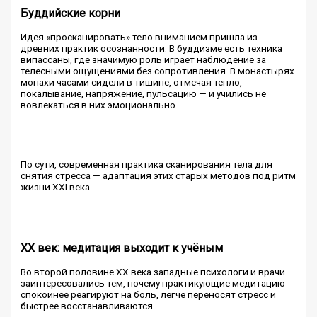
Буддийские корни
Идея «просканировать» тело вниманием пришла из
древних практик осознанности. В буддизме есть техника
випассаны, где значимую роль играет наблюдение за
телесными ощущениями без сопротивления. В монастырях
монахи часами сидели в тишине, отмечая тепло,
покалывание, напряжение, пульсацию — и учились не
вовлекаться в них эмоционально.
По сути, современная практика сканирования тела для
снятия стресса — адаптация этих старых методов под ритм
жизни XXI века.
XX век: медитация выходит к учёным
Во второй половине XX века западные психологи и врачи
заинтересовались тем, почему практикующие медитацию
спокойнее реагируют на боль, легче переносят стресс и
быстрее восстанавливаются.