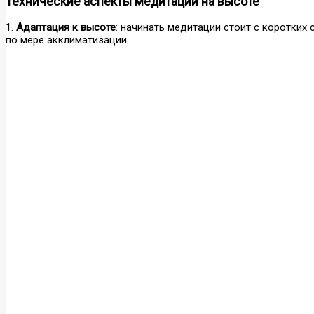
Технические аспекты медитации на высоте
1.
Адаптация к высоте
: начинать медитации стоит с коротких
по мере акклиматизации.