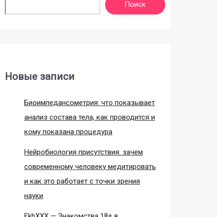
Поиск
Новые записи
Биоимпедансометрия: что показывает
анализ состава тела, как проводится и
кому показана процедура
Нейробиология присутствия: зачем
современному человеку медитировать
и как это работает с точки зрения
науки
EkbXXX — Знакомства 18+ в