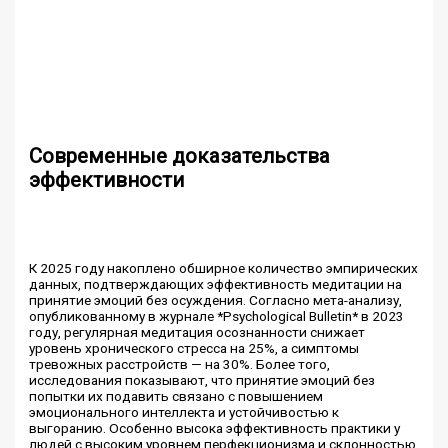
Современные доказательства
эффективности
К 2025 году накоплено обширное количество эмпирических
данных, подтверждающих эффективность медитации на
принятие эмоций без осуждения. Согласно мета-анализу,
опубликованному в журнале *Psychological Bulletin* в 2023
году, регулярная медитация осознанности снижает
уровень хронического стресса на 25%, а симптомы
тревожных расстройств — на 30%. Более того,
исследования показывают, что принятие эмоций без
попытки их подавить связано с повышением
эмоционального интеллекта и устойчивостью к
выгоранию. Особенно высока эффективность практики у
людей с высоким уровнем перфекционизма и склонностью