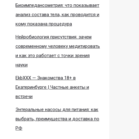
Биоимпедансометрия: что показывает
анализ состава тела, как проводится и
кому показана процедура
Нейробиология присутствия: зачем
современному человеку медитировать
и как это работает с точки зрения
науки
EkbXXX — Знакомства 18+ в
Екатеринбурге | Частные анкеты и
встречи
Энтеральные насосы для питания: как
выбрать, преимущества и доставка по
РФ