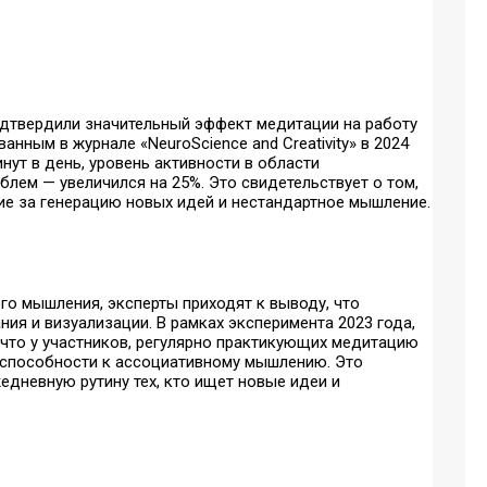
одтвердили значительный эффект медитации на работу
нным в журнале «NeuroScience and Creativity» в 2024
нут в день, уровень активности в области
лем — увеличился на 25%. Это свидетельствует о том,
ие за генерацию новых идей и нестандартное мышление.
о мышления, эксперты приходят к выводу, что
ия и визуализации. В рамках эксперимента 2023 года,
 что у участников, регулярно практикующих медитацию
и способности к ассоциативному мышлению. Это
едневную рутину тех, кто ищет новые идеи и