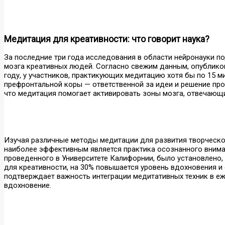
Медитация для креативности: что говорит наука?
За последние три года исследования в области нейронауки п
мозга креативных людей. Согласно свежим данным, опубликова
году, у участников, практикующих медитацию хотя бы по 15 ми
префронтальной коры — ответственной за идеи и решение проб
что медитация помогает активировать зоны мозга, отвечающ
Изучая различные методы медитации для развития творческог
наиболее эффективным является практика осознанного вниман
проведенного в Университете Калифорнии, было установлено,
для креативности, на 30% повышается уровень вдохновения 
подтверждает важность интеграции медитативных техник в еж
вдохновение.