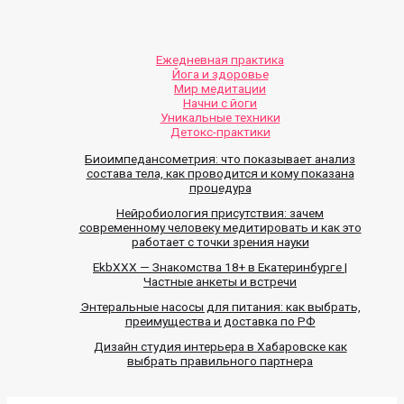
Ежедневная практика
Йога и здоровье
Мир медитации
Начни с йоги
Уникальные техники
Детокс-практики
Биоимпедансометрия: что показывает анализ
состава тела, как проводится и кому показана
процедура
Нейробиология присутствия: зачем
современному человеку медитировать и как это
работает с точки зрения науки
EkbXXX — Знакомства 18+ в Екатеринбурге |
Частные анкеты и встречи
Энтеральные насосы для питания: как выбрать,
преимущества и доставка по РФ
Дизайн студия интерьера в Хабаровске как
выбрать правильного партнера