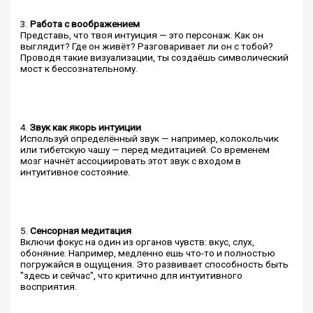
3.
Работа с воображением
Представь, что твоя интуиция — это персонаж. Как он
выглядит? Где он живёт? Разговаривает ли он с тобой?
Проводя такие визуализации, ты создаёшь символический
мост к бессознательному.
4.
Звук как якорь интуиции
Используй определённый звук — например, колокольчик
или тибетскую чашу — перед медитацией. Со временем
мозг начнёт ассоциировать этот звук с входом в
интуитивное состояние.
5.
Сенсорная медитация
Включи фокус на один из органов чувств: вкус, слух,
обоняние. Например, медленно ешь что-то и полностью
погружайся в ощущения. Это развивает способность быть
"здесь и сейчас", что критично для интуитивного
восприятия.