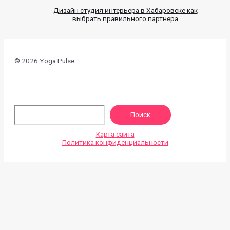
Дизайн студия интерьера в Хабаровске как
выбрать правильного партнера
© 2026 Yoga Pulse
По
Поиск
Карта сайта
Политика конфиденциальности