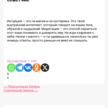
Интуиция — это не магия и не эзотерика. Это твой
внутренний интеллект, который говорит на языке тела,
образов и ощущений. Медитация — это способ научиться
этот язык понимать и доверять ему. Не жди озарения с
неба. Начни с малого — и ты удивишься, насколько ты уже
знаешь ответы, просто раньше не умел их слышать.
Просмотров:
1 190
5
3
←
Предыдущая Запись
Следующая Запись
→