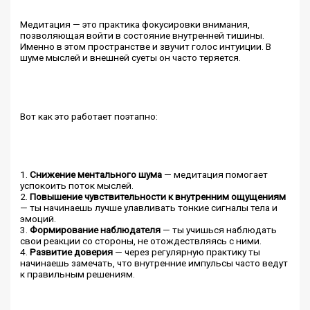
Медитация — это практика фокусировки внимания,
позволяющая войти в состояние внутренней тишины.
Именно в этом пространстве и звучит голос интуиции. В
шуме мыслей и внешней суеты он часто теряется.
Вот как это работает поэтапно:
1.
Снижение ментального шума
— медитация помогает
успокоить поток мыслей.
2.
Повышение чувствительности к внутренним ощущениям
— ты начинаешь лучше улавливать тонкие сигналы тела и
эмоций.
3.
Формирование наблюдателя
— ты учишься наблюдать
свои реакции со стороны, не отождествляясь с ними.
4.
Развитие доверия
— через регулярную практику ты
начинаешь замечать, что внутренние импульсы часто ведут
к правильным решениям.