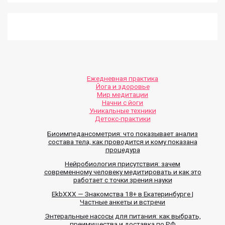
Ежедневная практика
Йога и здоровье
Мир медитации
Начни с йоги
Уникальные техники
Детокс-практики
Биоимпедансометрия: что показывает анализ
состава тела, как проводится и кому показана
процедура
Нейробиология присутствия: зачем
современному человеку медитировать и как это
работает с точки зрения науки
EkbXXX — Знакомства 18+ в Екатеринбурге |
Частные анкеты и встречи
Энтеральные насосы для питания: как выбрать,
преимущества и доставка по РФ