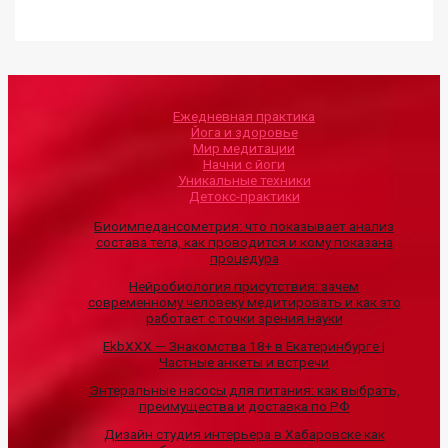
Ежедневная практика
Йога и здоровье
Мир медитации
Начни с йоги
Уникальные техники
Детокс-практики
Биоимпедансометрия: что показывает анализ
состава тела, как проводится и кому показана
процедура
Нейробиология присутствия: зачем
современному человеку медитировать и как это
работает с точки зрения науки
EkbXXX — Знакомства 18+ в Екатеринбурге |
Частные анкеты и встречи
Энтеральные насосы для питания: как выбрать,
преимущества и доставка по РФ
Дизайн студия интерьера в Хабаровске как