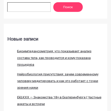
Поиск
Новые записи
Биоимпедансометрия: что показывает анализ
состава тела, как проводится и кому показана
процедура
Нейробиология присутствия: зачем современному
человеку медитировать и как это работает с точки
зрения науки
EkbXXX — Знакомства 18+ в Екатеринбурге | Частные
анкеты и встречи