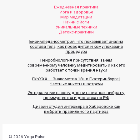
Ежедневная практика
Йога и здоровье
Мир медитации
Начни с йоги
Уникальные техники
Детокс-практики
Биоимпедансометрия: что показывает анализ
состава тела, как проводится и кому показана
процедура
Нейробиология присутствия: зачем
современному человеку медитировать и как это
работает с точки зрения науки
EkbXXX — Знакомства 18+ в Екатеринбурге |
Частные анкеты и встречи
Энтеральные насосы для питания: как выбрать,
преимущества и доставка по РФ
Дизайн студия интерьера в Хабаровске как
выбрать правильного партнера
© 2026 Yoga Pulse