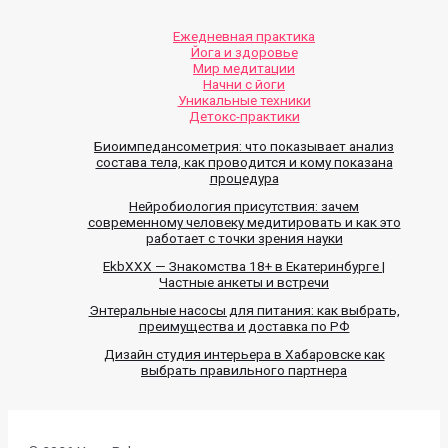
Ежедневная практика
Йога и здоровье
Мир медитации
Начни с йоги
Уникальные техники
Детокс-практики
Биоимпедансометрия: что показывает анализ
состава тела, как проводится и кому показана
процедура
Нейробиология присутствия: зачем
современному человеку медитировать и как это
работает с точки зрения науки
EkbXXX — Знакомства 18+ в Екатеринбурге |
Частные анкеты и встречи
Энтеральные насосы для питания: как выбрать,
преимущества и доставка по РФ
Дизайн студия интерьера в Хабаровске как
выбрать правильного партнера