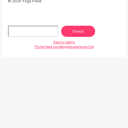
© 2026 Yoga Pulse
По
Поиск
Карта сайта
Политика конфиденциальности