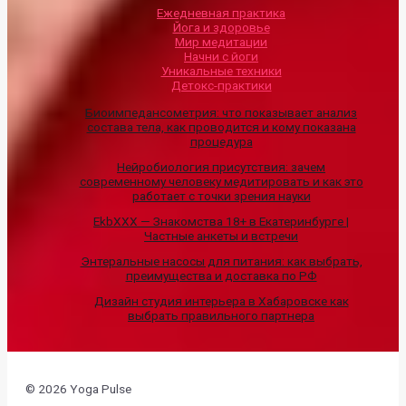
Ежедневная практика
Йога и здоровье
Мир медитации
Начни с йоги
Уникальные техники
Детокс-практики
Биоимпедансометрия: что показывает анализ
состава тела, как проводится и кому показана
процедура
Нейробиология присутствия: зачем
современному человеку медитировать и как это
работает с точки зрения науки
EkbXXX — Знакомства 18+ в Екатеринбурге |
Частные анкеты и встречи
Энтеральные насосы для питания: как выбрать,
преимущества и доставка по РФ
Дизайн студия интерьера в Хабаровске как
выбрать правильного партнера
© 2026 Yoga Pulse