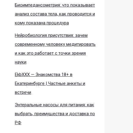
Биоимпедансометрия: что показывает
анализ состава тела, как проводится и
кому показана процедура
Нейробиология присутствия: зачем
современному человеку медитировать
и как это работает с точки зрения
науки
EkbXXX — Знакомства 18+ в
Екатеринбурге | Частные анкеты и
встречи
Энтеральные насосы для питания: как
выбрать, преимущества и доставка по
РФ