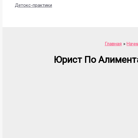
Детокс-практики
Поиск
Главная
Начн
Юрист По Алимента