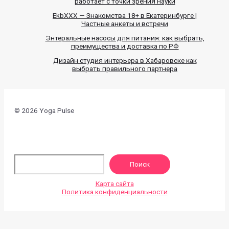
работает с точки зрения науки
EkbXXX — Знакомства 18+ в Екатеринбурге |
Частные анкеты и встречи
Энтеральные насосы для питания: как выбрать,
преимущества и доставка по РФ
Дизайн студия интерьера в Хабаровске как
выбрать правильного партнера
© 2026 Yoga Pulse
По
Поиск
Карта сайта
Политика конфиденциальности