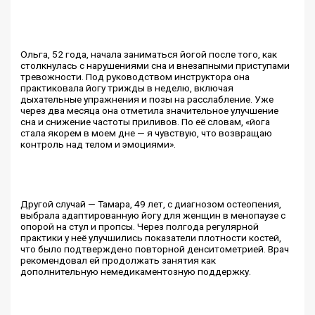
Ольга, 52 года, начала заниматься йогой после того, как
столкнулась с нарушениями сна и внезапными приступами
тревожности. Под руководством инструктора она
практиковала йогу трижды в неделю, включая
дыхательные упражнения и позы на расслабление. Уже
через два месяца она отметила значительное улучшение
сна и снижение частоты приливов. По её словам, «йога
стала якорем в моем дне — я чувствую, что возвращаю
контроль над телом и эмоциями».
Другой случай — Тамара, 49 лет, с диагнозом остеопения,
выбрала адаптированную йогу для женщин в менопаузе с
опорой на стул и пропсы. Через полгода регулярной
практики у неё улучшились показатели плотности костей,
что было подтверждено повторной денситометрией. Врач
рекомендовал ей продолжать занятия как
дополнительную немедикаментозную поддержку.