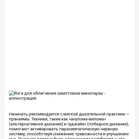
Начинать рекомендуется с мягкой дыхательной практики —
пранаямы. Техники, такие как «анулома-вилома»
(альтернативное дыхание) и «уджайи» (победное дыхание),
помогают активировать парасимпатическую нервную
систему, способствуя снижению тревожности и улучшению
сна. Дыхание должно быть осознанным и глубоким — это