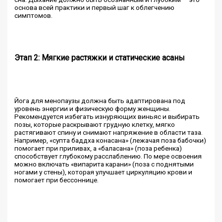
основа всей практики и первый шаг к облегчению
симптомов.
Этап 2: Мягкие растяжки и статические асаны
Йога для менопаузы должна быть адаптирована под
уровень энергии и физическую форму женщины.
Рекомендуется избегать изнуряющих виньяс и выбирать
позы, которые раскрывают грудную клетку, мягко
растягивают спину и снимают напряжение в области таза.
Например, «супта баддха конасана» (лежачая поза бабочки)
помогает при приливах, а «баласана» (поза ребенка)
способствует глубокому расслаблению. По мере освоения
можно включать «випарита карани» (поза с поднятыми
ногами у стены), которая улучшает циркуляцию крови и
помогает при бессоннице.