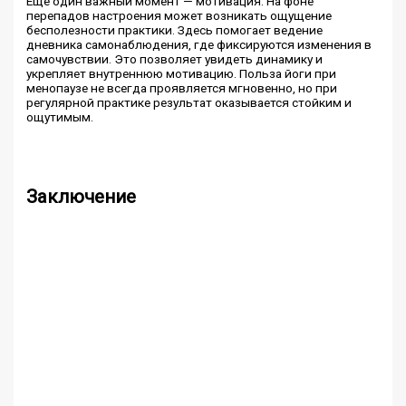
Ещё один важный момент — мотивация. На фоне
перепадов настроения может возникать ощущение
бесполезности практики. Здесь помогает ведение
дневника самонаблюдения, где фиксируются изменения в
самочувствии. Это позволяет увидеть динамику и
укрепляет внутреннюю мотивацию. Польза йоги при
менопаузе не всегда проявляется мгновенно, но при
регулярной практике результат оказывается стойким и
ощутимым.
Заключение