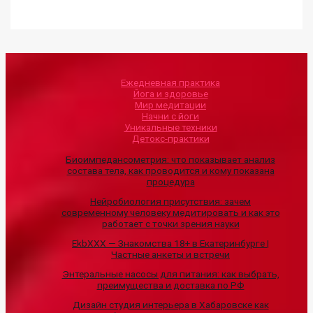
Ежедневная практика
Йога и здоровье
Мир медитации
Начни с йоги
Уникальные техники
Детокс-практики
Биоимпедансометрия: что показывает анализ
состава тела, как проводится и кому показана
процедура
Нейробиология присутствия: зачем
современному человеку медитировать и как это
работает с точки зрения науки
EkbXXX — Знакомства 18+ в Екатеринбурге |
Частные анкеты и встречи
Энтеральные насосы для питания: как выбрать,
преимущества и доставка по РФ
Дизайн студия интерьера в Хабаровске как