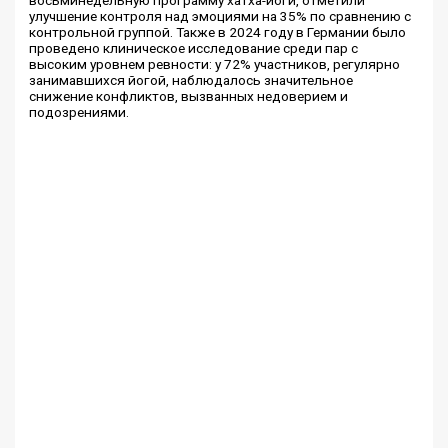
восьминедельную программу хатха-йоги, отметили
улучшение контроля над эмоциями на 35% по сравнению с
контрольной группой. Также в 2024 году в Германии было
проведено клиническое исследование среди пар с
высоким уровнем ревности: у 72% участников, регулярно
занимавшихся йогой, наблюдалось значительное
снижение конфликтов, вызванных недоверием и
подозрениями.