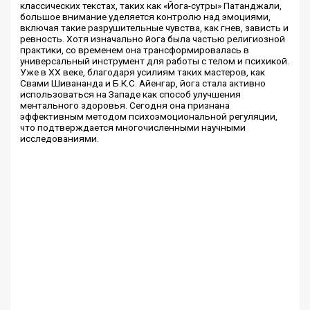
классических текстах, таких как «Йога-сутры» Патанджали,
большое внимание уделяется контролю над эмоциями,
включая такие разрушительные чувства, как гнев, зависть и
ревность. Хотя изначально йога была частью религиозной
практики, со временем она трансформировалась в
универсальный инструмент для работы с телом и психикой.
Уже в XX веке, благодаря усилиям таких мастеров, как
Свами Шивананда и Б.К.С. Айенгар, йога стала активно
использоваться на Западе как способ улучшения
ментального здоровья. Сегодня она признана
эффективным методом психоэмоциональной регуляции,
что подтверждается многочисленными научными
исследованиями.