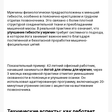
Мужчины физиологически предрасположены к меньшей
гибкости, особенно в пояснично-крестцовом и грудном
отделах позвоночника. Это связано с более плотной
структурой соединительной ткани и преобладанием
мышечной массы. В реальной практике это означает, что
улучшение гибкости у мужчин
требует системного подхода,
в котором йога занимает важное место благодаря
постепенной и безопасной проработке мышечно-
фасциальных цепей.
Показательный пример: 42-летний офисный работник,
начавший заниматься
йогой для спины для мужчин
, через
3 месяца ежедневной практики отметил уменьшение
скованности в пояснице и улучшение осанки. Он
использовал адаптированную программу, включающую 20-
минутные утренние сессии с акцентом на вытяжение
позвоночника.
Технические аспекты: как работает