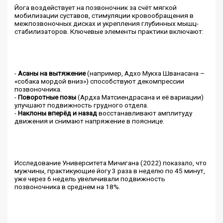
Йога воздействует на позвоночник за счёт мягкой
мобилизации суставов, стимуляции кровообращения в
межпозвоночных дисках и укрепления глубинных мышц-
стабилизаторов. Ключевые элементы практики включают:
-
Асаны на вытяжение
(например, Адхо Мукха Шванасана –
«собака мордой вниз») способствуют декомпрессии
позвоночника.
-
Поворотные позы
(Ардха Матсиендрасана и её вариации)
улучшают подвижность грудного отдела.
-
Наклоны вперёд и назад
восстанавливают амплитуду
движения и снимают напряжение в пояснице.
Исследование Университета Мичигана (2022) показало, что
мужчины, практикующие йогу 3 раза в неделю по 45 минут,
уже через 6 недель увеличивали подвижность
позвоночника в среднем на 18%.