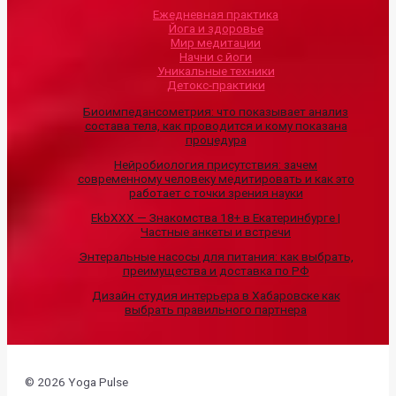
Ежедневная практика
Йога и здоровье
Мир медитации
Начни с йоги
Уникальные техники
Детокс-практики
Биоимпедансометрия: что показывает анализ
состава тела, как проводится и кому показана
процедура
Нейробиология присутствия: зачем
современному человеку медитировать и как это
работает с точки зрения науки
EkbXXX — Знакомства 18+ в Екатеринбурге |
Частные анкеты и встречи
Энтеральные насосы для питания: как выбрать,
преимущества и доставка по РФ
Дизайн студия интерьера в Хабаровске как
выбрать правильного партнера
© 2026 Yoga Pulse