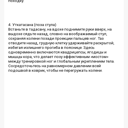
походку.
4. Уткатасана (поза стула)
Встаньте в тадасану, на вдохе поднимите руки вверх, на
выдохе сядьте назад, словно на воображаемый стул,
сохраняя колени позади проекции пальцев ног. Таз
отводите назад, грудную клетку удерживайте раскрытой,
избегая излишнего прогиба в пояснице. Здесь
одновременно включаются квадрицепсы, ягодицы и
мышцы кора, что делает позу эффективным «мостом»
между тренировкой ног и глобальным укреплением тела.
Сосредоточьтесь на равномерном давлении всей
подошвой в коврик, чтобы не перегружать колени.