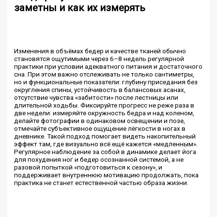
заметны и как их измерять
Изменения в объёмах бедер и качестве тканей обычно
становятся ощутимыми через 6–8 недель регулярной
практики при условии адекватного питания и достаточного
сна. При этом важно отслеживать не только сантиметры,
но и функциональные показатели: глубину приседания без
округления спины, устойчивость в балансовых асанах,
отсутствие чувства «забитости» после лестницы или
длительной ходьбы. Фиксируйте прогресс не реже раза в
две недели: измеряйте окружность бедра и над коленом,
делайте фотографии в одинаковом освещении и позе,
отмечайте субъективное ощущение лёгкости в ногах в
дневнике. Такой подход помогает видеть накопительный
эффект там, где визуально всё ещё кажется «медленным».
Регулярное наблюдение за собой в динамике делает йога
для похудения ног и бедер осознанной системой, а не
разовой попыткой «подготовиться к сезону», и
поддерживает внутреннюю мотивацию продолжать, пока
практика не станет естественной частью образа жизни.