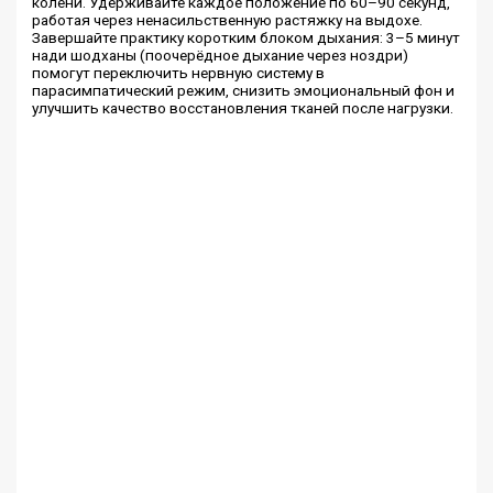
колени. Удерживайте каждое положение по 60–90 секунд,
работая через ненасильственную растяжку на выдохе.
Завершайте практику коротким блоком дыхания: 3–5 минут
нади шодханы (поочерёдное дыхание через ноздри)
помогут переключить нервную систему в
парасимпатический режим, снизить эмоциональный фон и
улучшить качество восстановления тканей после нагрузки.