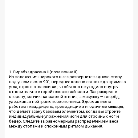
1. Вирабхадрасана II (поза воина II)
Из положения широкого шага разверните заднюю стопу
под углом около 90°, переднее колено согните до прямого
угла, строго отслеживая, чтобы оно не уходило внутрь
относительно второй плюсневой кости. Таз раскрыт в
сторону, копчик направляйте вниз, а макушку — вперёд,
удерживая нейтраль позвоночника. Здесь активно
работают квадрицепс, приводящие и ягодичные мышцы,
что делает асану базовым элементом, когда вы строите
индивидуальные упражнения йоги для стройных ног и
бедер. Следите за равномерным распределением веса
между стопами и спокойным ритмом дыхания.