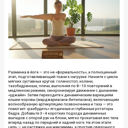
Разминка в йоге — это не «формальность», а полноценный
этап, подготавливающий ткани к нагрузке. Начните с цикла
мягких суставных кругов: голеностоп, колени,
тазобедренные, плечи, выполняя по 8–10 повторений в
медленном режиме, синхронизируя движение с дыханием
«уджайи». Затем переходите к динамическим вариациям
кошки‑коровы (марджариасана‑битиласана), включающим
волнообразную артикуляцию позвоночника и таза — это
помогает «разбудить» ягодичные и глубинные ротаторы
бедра. Добавьте 3–4 коротких подхода динамичных
выпадов с опорой рук на блоки, мягко прокатывая вес тела
вперёд‑назад по передней и задней ноге. На этом этапе
цель — не растяжка «на максимум», а прогрев связочного