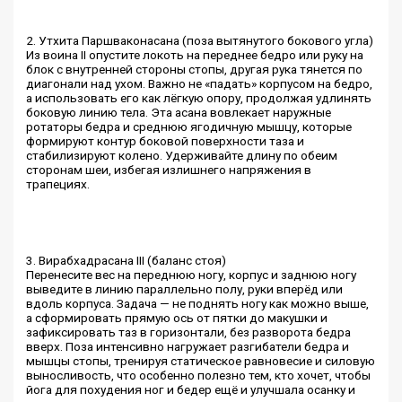
2. Утхита Паршваконасана (поза вытянутого бокового угла)
Из воина II опустите локоть на переднее бедро или руку на
блок с внутренней стороны стопы, другая рука тянется по
диагонали над ухом. Важно не «падать» корпусом на бедро,
а использовать его как лёгкую опору, продолжая удлинять
боковую линию тела. Эта асана вовлекает наружные
ротаторы бедра и среднюю ягодичную мышцу, которые
формируют контур боковой поверхности таза и
стабилизируют колено. Удерживайте длину по обеим
сторонам шеи, избегая излишнего напряжения в
трапециях.
3. Вирабхадрасана III (баланс стоя)
Перенесите вес на переднюю ногу, корпус и заднюю ногу
выведите в линию параллельно полу, руки вперёд или
вдоль корпуса. Задача — не поднять ногу как можно выше,
а сформировать прямую ось от пятки до макушки и
зафиксировать таз в горизонтали, без разворота бедра
вверх. Поза интенсивно нагружает разгибатели бедра и
мышцы стопы, тренируя статическое равновесие и силовую
выносливость, что особенно полезно тем, кто хочет, чтобы
йога для похудения ног и бедер ещё и улучшала осанку и