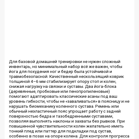
Для базовой домашней тренировки не нужен сложный
инвентарь, но минимальный набор всё же важен, чтобы
йога для похудения ног и бедер была устойчивой и
травмобезопасной. Качественный нескользящий коврик
толщиной 4–6 мм стабилизирует опору стоп и колен,
снижая нагрузку на связки и суставы. Два йога‑блока
(деревянные, пробковые или пенопропиленовые)
помогают адаптировать классические асаны под ваш
уровень гибкости, чтобы не «заваливаться» в поясницу и не
нарушать биомеханику коленного сустава. Ремень или
обычный неэластичный пояс упрощает работу с задней
поверхностью бедра и тазобедренными суставами,
позволяя выполнять наклоны и захваты без рывков. При
повышенной чувствительности колен желательно иметь
тонкий плед или паттер для подкладки под сустав,
особенно в позах на опоре колена. Для контроля прогресса