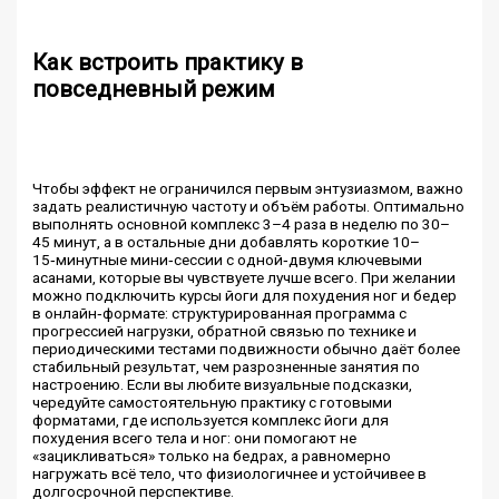
Как встроить практику в
повседневный режим
Чтобы эффект не ограничился первым энтузиазмом, важно
задать реалистичную частоту и объём работы. Оптимально
выполнять основной комплекс 3–4 раза в неделю по 30–
45 минут, а в остальные дни добавлять короткие 10–
15‑минутные мини‑сессии с одной‑двумя ключевыми
асанами, которые вы чувствуете лучше всего. При желании
можно подключить курсы йоги для похудения ног и бедер
в онлайн‑формате: структурированная программа с
прогрессией нагрузки, обратной связью по технике и
периодическими тестами подвижности обычно даёт более
стабильный результат, чем разрозненные занятия по
настроению. Если вы любите визуальные подсказки,
чередуйте самостоятельную практику с готовыми
форматами, где используется комплекс йоги для
похудения всего тела и ног: они помогают не
«зацикливаться» только на бедрах, а равномерно
нагружать всё тело, что физиологичнее и устойчивее в
долгосрочной перспективе.