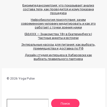
Биоимпедансометрия: что показывает анализ
состава тела, как проводится и кому показана
процедура
Нейробиология присутствия: зачем
современному человеку медитировать и как это
работает с точки зрения науки
EkbXXX — Знакомства 18+ в Екатеринбурге |
Частные анкеты и встречи
Энтеральные насосы для питания: как выбрать,
преимущества и доставка по РФ
Дизайн студия интерьера в Хабаровске как
выбрать правильного партнера
© 2026 Yoga Pulse
По
Поиск