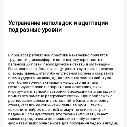
Устранение неполадок и адаптация
под разные уровни
В процессе регулярной практики неизбежно появятся
трудности: дискомфорт в коленях, неуверенность в
балансовых позах, периодические откаты в мотивации.
Если возникают болевые ощущения в суставах, в первую
очередь уменьшите глубину сгибания колена и сократите
время удержания асан, одновременно усилив работу за
счёт более точной активации мышц стопы и таза.
Используйте блоки и опоры не как «костыли», а как
инструменты тонкой настройки биомеханики: в выпадах и
воинах это заметно разгружает связки. При проблемах с
равновесием временно выполняйте балансные позы у
стены, касаясь её кончиками пальцев руки — так вы
сохраните нейромышечный стимул, но снизите страх
падения. Если чувствуете, что техника «плывёт», имеет
смысл периодически возвращаться к обучающим
форматам: выборочное йога для похудения бедер и ягодиц