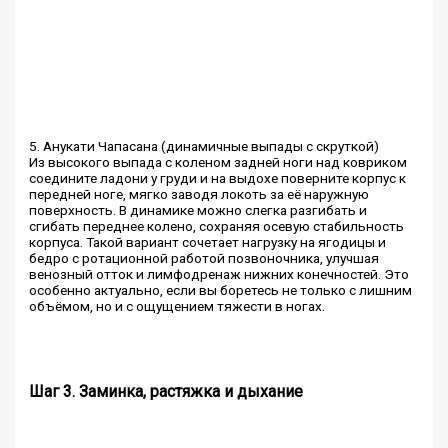
5. Анукати Чапасана (динамичные выпады с скруткой)
Из высокого выпада с коленом задней ноги над ковриком
соедините ладони у груди и на выдохе поверните корпус к
передней ноге, мягко заводя локоть за её наружную
поверхность. В динамике можно слегка разгибать и
сгибать переднее колено, сохраняя осевую стабильность
корпуса. Такой вариант сочетает нагрузку на ягодицы и
бедро с ротационной работой позвоночника, улучшая
венозный отток и лимфодренаж нижних конечностей. Это
особенно актуально, если вы боретесь не только с лишним
объёмом, но и с ощущением тяжести в ногах.
Шаг 3. Заминка, растяжка и дыхание