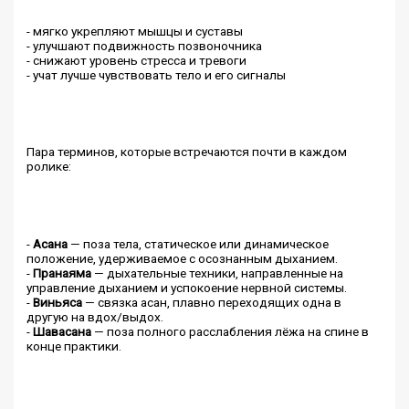
- мягко укрепляют мышцы и суставы
- улучшают подвижность позвоночника
- снижают уровень стресса и тревоги
- учат лучше чувствовать тело и его сигналы
Пара терминов, которые встречаются почти в каждом
ролике:
-
Асана
— поза тела, статическое или динамическое
положение, удерживаемое с осознанным дыханием.
-
Пранаяма
— дыхательные техники, направленные на
управление дыханием и успокоение нервной системы.
-
Виньяса
— связка асан, плавно переходящих одна в
другую на вдох/выдох.
-
Шавасана
— поза полного расслабления лёжа на спине в
конце практики.