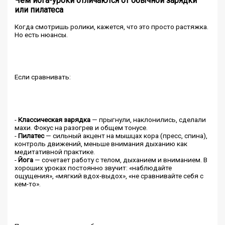
Чем йога-уроки отличаются от обычной зарядки
или пилатеса
Когда смотришь ролики, кажется, что это просто растяжка.
Но есть нюансы.
Если сравнивать:
-
Классическая зарядка
— прыгнули, наклонились, сделали
махи. Фокус на разогрев и общем тонусе.
-
Пилатес
— сильный акцент на мышцах кора (пресс, спина),
контроль движений, меньше внимания дыханию как
медитативной практике.
-
Йога
— сочетает работу с телом, дыханием и вниманием. В
хороших уроках постоянно звучит: «наблюдайте
ощущения», «мягкий вдох-выдох», «не сравнивайте себя с
кем-то».