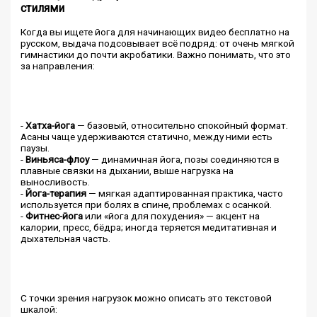
стилями
Когда вы ищете йога для начинающих видео бесплатно на
русском, выдача подсовывает всё подряд: от очень мягкой
гимнастики до почти акробатики. Важно понимать, что это
за направления:
-
Хатха-йога
— базовый, относительно спокойный формат.
Асаны чаще удерживаются статично, между ними есть
паузы.
-
Виньяса-флоу
— динамичная йога, позы соединяются в
плавные связки на дыхании, выше нагрузка на
выносливость.
-
Йога-терапия
— мягкая адаптированная практика, часто
используется при болях в спине, проблемах с осанкой.
-
Фитнес-йога
или «йога для похудения» — акцент на
калории, пресс, бёдра; иногда теряется медитативная и
дыхательная часть.
С точки зрения нагрузок можно описать это текстовой
шкалой: