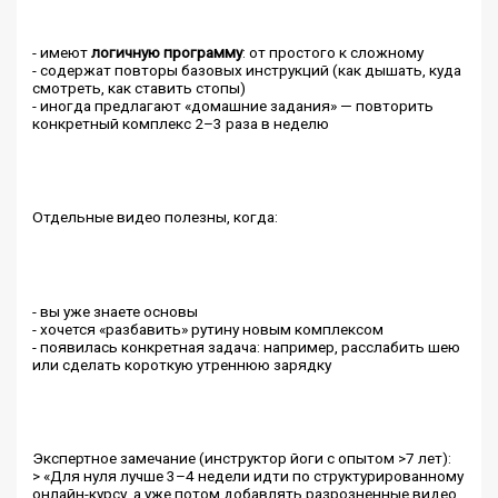
- имеют
логичную программу
: от простого к сложному
- содержат повторы базовых инструкций (как дышать, куда
смотреть, как ставить стопы)
- иногда предлагают «домашние задания» — повторить
конкретный комплекс 2–3 раза в неделю
Отдельные видео полезны, когда:
- вы уже знаете основы
- хочется «разбавить» рутину новым комплексом
- появилась конкретная задача: например, расслабить шею
или сделать короткую утреннюю зарядку
Экспертное замечание (инструктор йоги с опытом >7 лет):
> «Для нуля лучше 3–4 недели идти по структурированному
онлайн-курсу, а уже потом добавлять разрозненные видео.