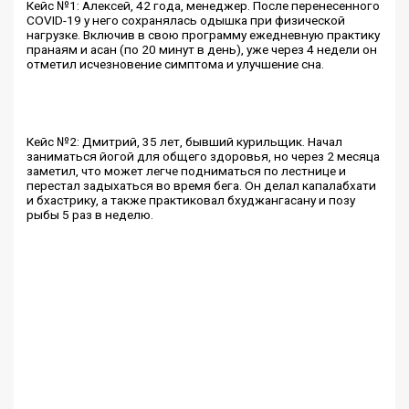
Кейс №1: Алексей, 42 года, менеджер. После перенесенного
COVID-19 у него сохранялась одышка при физической
нагрузке. Включив в свою программу ежедневную практику
пранаям и асан (по 20 минут в день), уже через 4 недели он
отметил исчезновение симптома и улучшение сна.
Кейс №2: Дмитрий, 35 лет, бывший курильщик. Начал
заниматься йогой для общего здоровья, но через 2 месяца
заметил, что может легче подниматься по лестнице и
перестал задыхаться во время бега. Он делал капалабхати
и бхастрику, а также практиковал бхуджангасану и позу
рыбы 5 раз в неделю.