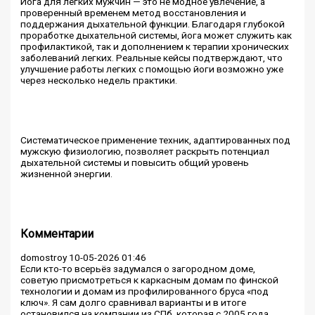
Йога для легких мужчин — это не модное увлечение, а
проверенный временем метод восстановления и
поддержания дыхательной функции. Благодаря глубокой
проработке дыхательной системы, йога может служить как
профилактикой, так и дополнением к терапии хронических
заболеваний легких. Реальные кейсы подтверждают, что
улучшение работы легких с помощью йоги возможно уже
через несколько недель практики.
Систематическое применение техник, адаптированных под
мужскую физиологию, позволяет раскрыть потенциал
дыхательной системы и повысить общий уровень
жизненной энергии.
Комментарии
domostroy
10-05-2026 01:46
Если кто-то всерьёз задумался о загородном доме,
советую присмотреться к каркасным домам по финской
технологии и домам из профилированного бруса «под
ключ». Я сам долго сравнивал варианты и в итоге
остановился на компании из СПб, которая с 2005 года