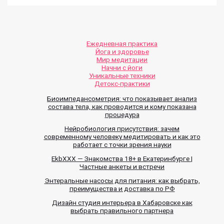
Ежедневная практика
Йога и здоровье
Мир медитации
Начни с йоги
Уникальные техники
Детокс-практики
Биоимпедансометрия: что показывает анализ
состава тела, как проводится и кому показана
процедура
Нейробиология присутствия: зачем
современному человеку медитировать и как это
работает с точки зрения науки
EkbXXX — Знакомства 18+ в Екатеринбурге |
Частные анкеты и встречи
Энтеральные насосы для питания: как выбрать,
преимущества и доставка по РФ
Дизайн студия интерьера в Хабаровске как
выбрать правильного партнера