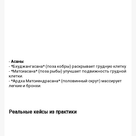
-
Асаны
:
- *Бхуджангасана* (поза кобры) раскрывает грудную клетку.
- *Матсиасана* (поза рыбы) улучшает подвижность грудной
клетки.
- *Ардха Матсиендрасана* (половинный скрут) массирует
легкие и бронхи.
Реальные кейсы из практики