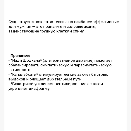
Существует множество техник, но наиболее эффективные
для мужчин — это пранаямы и силовые асаны,
задействующие грудную клетку и спину.
-
Пранаямы
:
- *Нади Шодхана* (альтернативное дыхание) помогает
сбалансировать симпатическую и парасимпатическую
активность.
- *Капалабхати* стимулирует легкие за счет быстрых
выдохов и очищает дыхательные пути.
- *Бхастрика* усиливает вентилирование легких и
укрепляет диафрагму.