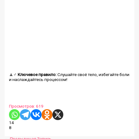
🧘♂️
Ключевое правило:
Слушайте своё тело, избегайте боли
и наслаждайтесь процессом!
Просмотров:
619
14
8
←
Предыдущая Запись