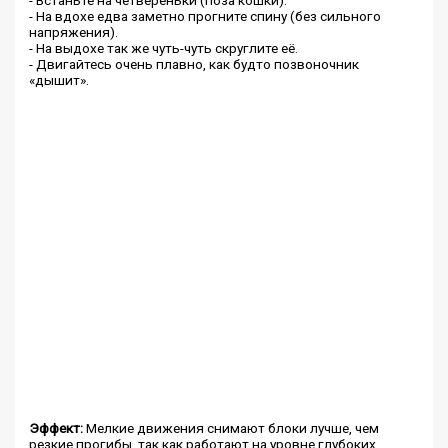
- Встаньте на четвереньки (поза кошки).
- На вдохе едва заметно прогните спину (без сильного
напряжения).
- На выдохе так же чуть-чуть скруглите её.
- Двигайтесь очень плавно, как будто позвоночник
«дышит».
Эффект:
Мелкие движения снимают блоки лучше, чем
резкие прогибы, так как работают на уровне глубоких