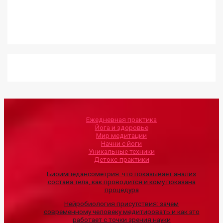
Ежедневная практика
Йога и здоровье
Мир медитации
Начни с йоги
Уникальные техники
Детокс-практики
Биоимпедансометрия: что показывает анализ
состава тела, как проводится и кому показана
процедура
Нейробиология присутствия: зачем
современному человеку медитировать и как это
работает с точки зрения науки