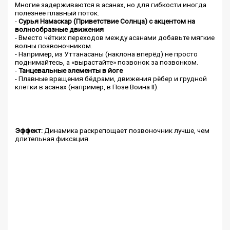
Многие задерживаются в асанах, но для гибкости иногда
полезнее плавный поток.
-
Сурья Намаскар (Приветствие Солнца) с акцентом на
волнообразные движения
- Вместо чётких переходов между асанами добавьте мягкие
волны позвоночником.
- Например, из Уттанасаны (наклона вперёд) не просто
поднимайтесь, а «вырастайте» позвонок за позвонком.
-
Танцевальные элементы в йоге
- Плавные вращения бёдрами, движения рёбер и грудной
клетки в асанах (например, в Позе Воина II).
Эффект:
Динамика раскрепощает позвоночник лучше, чем
длительная фиксация.