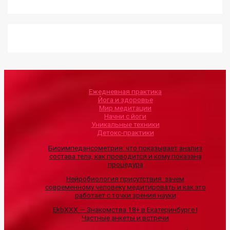
Ежедневная практика
Йога и здоровье
Мир медитации
Начни с йоги
Уникальные техники
Детокс-практики
Биоимпедансометрия: что показывает анализ
состава тела, как проводится и кому показана
процедура
Нейробиология присутствия: зачем
современному человеку медитировать и как это
работает с точки зрения науки
EkbXXX — Знакомства 18+ в Екатеринбурге |
Частные анкеты и встречи