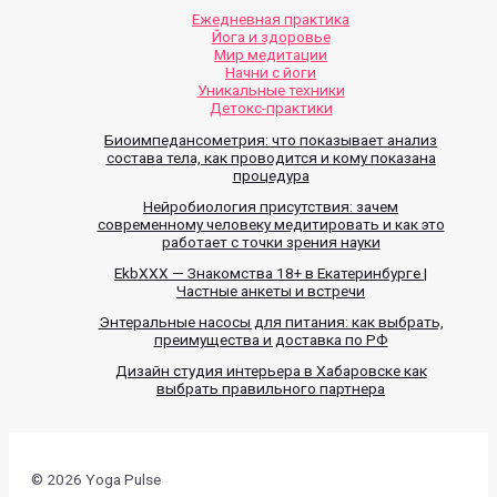
Ежедневная практика
Йога и здоровье
Мир медитации
Начни с йоги
Уникальные техники
Детокс-практики
Биоимпедансометрия: что показывает анализ
состава тела, как проводится и кому показана
процедура
Нейробиология присутствия: зачем
современному человеку медитировать и как это
работает с точки зрения науки
EkbXXX — Знакомства 18+ в Екатеринбурге |
Частные анкеты и встречи
Энтеральные насосы для питания: как выбрать,
преимущества и доставка по РФ
Дизайн студия интерьера в Хабаровске как
выбрать правильного партнера
© 2026 Yoga Pulse