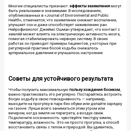
Многие специалисты признают:
эффекты заземления
могут
быть реальными и значимыми. В исследованиях,
опубликованных в «Journal of Environmental and Public
Health», отмечается, что заземление снижает воспаление,
улучшает сон и даже способствует заживлению ран.
Нейрофизиолог Джеймс Ошман утверждает, что контакт с
землёй может влиять на электрическую активность мозга,
помогая стабилизировать нервную систему. В своих
работах он приводит примеры пациентов, у которых при
регулярной практике босой ходьбы снижалось
артериальное давление и улучшалось настроение.
Советы для устойчивого результата
Чтобы получить максимальную
пользу хождения босиком
,
важно практиковать это регулярно. Постарайтесь встроить
босую ходьбу в свою повседневность — например,
выходите на прогулку в парк без обуви или делайте зарядку
на газоне. Лучше всего заниматься этим утром или
вечером, когда земля не перегрета, а воздух свеж.
Подключите осознанность: чувствуйте текстуру земли,
температуру, влажность. Это не просто прогулка, а способ
восстановить связь с телом и природой. Вы удивитесь,