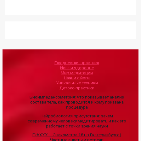
Ежедневная практика
Йога и здоровье
Мир медитации
Начни с йоги
Уникальные техники
Детокс-практики
Биоимпедансометрия: что показывает анализ
состава тела, как проводится и кому показана
процедура
Нейробиология присутствия: зачем
современному человеку медитировать и как это
работает с точки зрения науки
EkbXXX — Знакомства 18+ в Екатеринбурге |
Частные анкеты и встречи