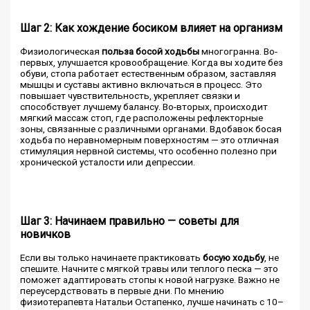
Шаг 2: Как хождение босиком влияет на организм
Физиологическая
польза босой ходьбы
многогранна. Во-
первых, улучшается кровообращение. Когда вы ходите без
обуви, стопа работает естественным образом, заставляя
мышцы и суставы активно включаться в процесс. Это
повышает чувствительность, укрепляет связки и
способствует лучшему балансу. Во-вторых, происходит
мягкий массаж стоп, где расположены рефлекторные
зоны, связанные с различными органами. Вдобавок босая
ходьба по неравномерным поверхностям — это отличная
стимуляция нервной системы, что особенно полезно при
хронической усталости или депрессии.
Шаг 3: Начинаем правильно — советы для
новичков
Если вы только начинаете практиковать
босую ходьбу
, не
спешите. Начните с мягкой травы или теплого песка — это
поможет адаптировать стопы к новой нагрузке. Важно не
переусердствовать в первые дни. По мнению
физиотерапевта Натальи Остапенко, лучше начинать с 10–