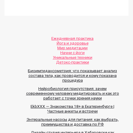
Ежедневная практика
Йога и здоровье
Мир медитации
Начни с йоги
Уникальные техники
Детокс-практики
Биоимпедансометрия: что показывает анализ
состава тела, как проводится и кому показана
процедура
Нейробиология присутствия: зачем
современному человеку медитировать и как это
работает с точки зрения науки
EkbXXX — Знакомства 18+ в Екатеринбурге |
Частные анкеты и встречи
Энтеральные насосы для питания: как выбрать,
преимущества и доставка по РФ
Дизайн студия интерьера в Хабаровске как