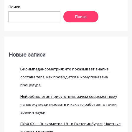
Поиск
Поиск
Новые записи
Биоимпедансометрия: что показывает анализ
состава тела, как проводится и кому показана
процедура
Нейробиология присутствия: зачем современному
человеку медитировать и как это работает с точки
зрения науки
EkbXXX — Знакомства 18+ в Екатеринбурге | Частные
анкеты и встречи