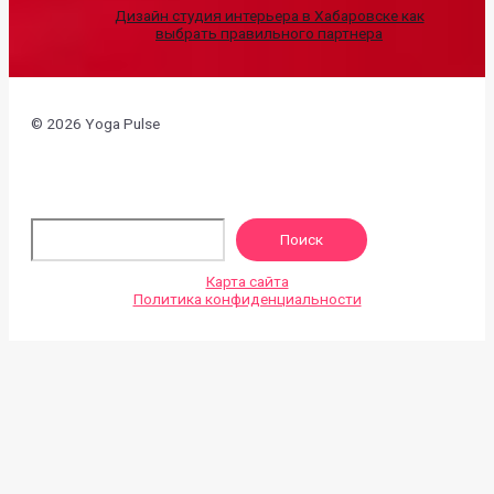
Дизайн студия интерьера в Хабаровске как
выбрать правильного партнера
© 2026 Yoga Pulse
По
Поиск
Карта сайта
Политика конфиденциальности