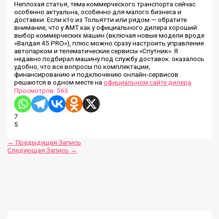
Неплохая статья, тема коммерческого транспорта сейчас
особенно актуальна, особенно для малого бизнеса и
доставки. Если кто из Тольятти или рядом — обратите
внимание, что у АМТ как у официального дилера хороший
выбор коммерческих машин (включая новые модели вроде
«Валдая 45 PRO»), плюс можно сразу настроить управление
автопарком и телематические сервисы «Спутник». Я
недавно подбирал машину под службу доставок: оказалось
удобно, что все вопросы по комплектации,
финансированию и подключению онлайн‑сервисов
решаются в одном месте на
официальном сайте дилера
.
Просмотров:
563
7
5
←
Предыдущая Запись
Следующая Запись
→