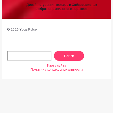
Дизайн студия интерьера в Хабаровске как
выбрать правильного партнера
© 2026 Yoga Pulse
По
Поиск
Карта сайта
Политика конфиденциальности