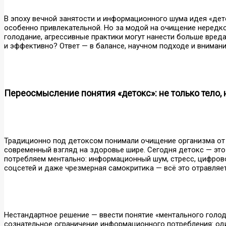
В эпоху вечной занятости и информационного шума идея «дет
особенно привлекательной. Но за модой на очищение нередко
голодание, агрессивные практики могут нанести больше вреда
и эффективно? Ответ — в балансе, научном подходе и вниман
Переосмысление понятия «детокс»: не только тело,
Традиционно под детоксом понимали очищение организма от
современный взгляд на здоровье шире. Сегодня детокс — это н
потребляем ментально: информационный шум, стресс, цифров
соцсетей и даже чрезмерная самокритика — всё это отравляет
Нестандартное решение — ввести понятие «ментального голода
сознательное ограничение информационного потребления: один