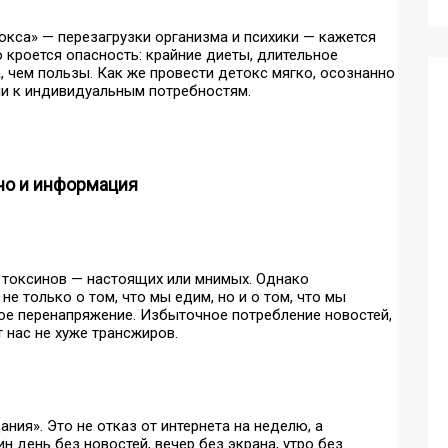
окса» — перезагрузки организма и психики — кажется
 кроется опасность: крайние диеты, длительное
, чем пользы. Как же провести детокс мягко, осознанно
ии к индивидуальным потребностям.
 но и информация
 токсинов — настоящих или мнимых. Однако
е только о том, что мы едим, но и о том, что мы
ое перенапряжение. Избыточное потребление новостей,
 нас не хуже трансжиров.
ния». Это не отказ от интернета на неделю, а
 день без новостей, вечер без экрана, утро без