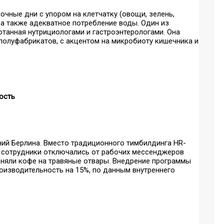
чные дни с упором на клетчатку (овощи, зелень,
 а также адекватное потребление воды. Один из
отанная нутрициологами и гастроэнтерологами. Она
 полуфабрикатов, с акцентом на микробиоту кишечника и
ость
аний Берлина. Вместо традиционного тимбилдинга HR-
 сотрудники отключались от рабочих мессенджеров
меняли кофе на травяные отвары. Внедрение программы
роизводительность на 15%, по данным внутреннего