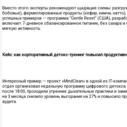
Вместо этого эксперты рекомендуют щадящие схемы: разгрузо
бобовые), ферментированные продукты (кефир, кимчи, натто),
успешных примеров — программа "Gentle Reset" (США), разраб
включает 7-дневное сбалансированное питание, без сахара и
мягкую активность.
Кейс: как корпоративный детокс-тренинг повысил продуктивн
Интересный пример — проект «MindClean» в одной из IT-комп
отдел организовал недельную программу цифрового детокса:
после 18:00, проходили утренние дыхательные практики и за
на 3 месяца снизило уровень выгорания на 27% и повысило п
аудита.