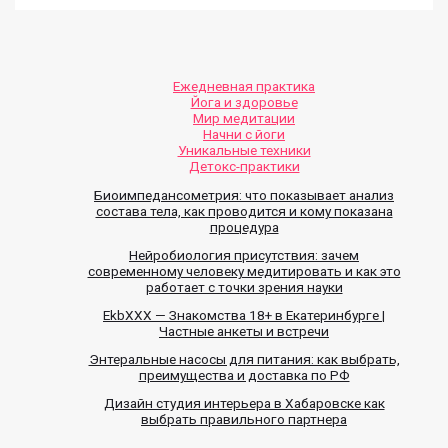
Ежедневная практика
Йога и здоровье
Мир медитации
Начни с йоги
Уникальные техники
Детокс-практики
Биоимпедансометрия: что показывает анализ
состава тела, как проводится и кому показана
процедура
Нейробиология присутствия: зачем
современному человеку медитировать и как это
работает с точки зрения науки
EkbXXX — Знакомства 18+ в Екатеринбурге |
Частные анкеты и встречи
Энтеральные насосы для питания: как выбрать,
преимущества и доставка по РФ
Дизайн студия интерьера в Хабаровске как
выбрать правильного партнера