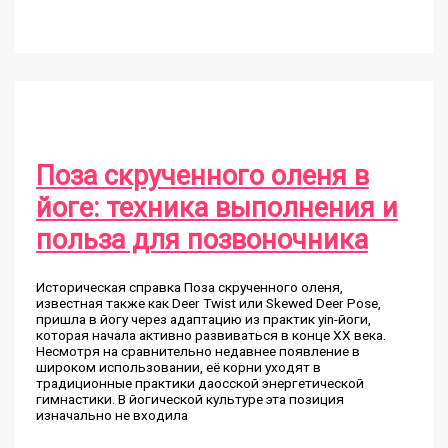
наклоном
вперед:
как
правильно
выполнять
и
в
чем
польза
Поза скрученного оленя в
йоге: техника выполнения и
польза для позвоночника
Историческая справка Поза скрученного оленя,
известная также как Deer Twist или Skewed Deer Pose,
пришла в йогу через адаптацию из практик yin-йоги,
которая начала активно развиваться в конце XX века.
Несмотря на сравнительно недавнее появление в
широком использовании, её корни уходят в
традиционные практики даосской энергетической
гимнастики. В йогической культуре эта позиция
изначально не входила