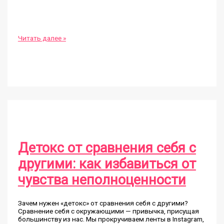
Медитация
Читать далее »
на
принятие
цикличности
жизни
помогает
обрести
внутреннее
равновесие
Детокс от сравнения себя с
другими: как избавиться от
чувства неполноценности
Зачем нужен «детокс» от сравнения себя с другими?
Сравнение себя с окружающими — привычка, присущая
большинству из нас. Мы прокручиваем ленты в Instagram,