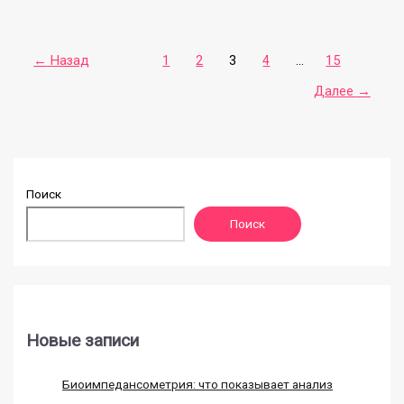
польза
асаны
←
Назад
1
2
3
4
…
15
Далее
→
Поиск
Поиск
Новые записи
Биоимпедансометрия: что показывает анализ