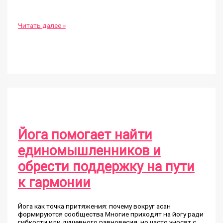
Поза
Читать далее »
скрученного
оленя
в
йоге:
техника
выполнения
и
польза
для
позвоночника
Йога помогает найти
единомышленников и
обрести поддержку на пути
к гармонии
Йога как точка притяжения: почему вокруг асан
формируются сообщества Многие приходят на йогу ради
гибкости или душевного равновесия, но часто уносят с