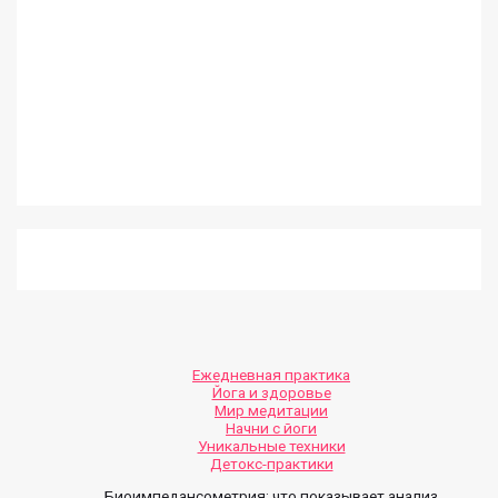
Ежедневная практика
Йога и здоровье
Мир медитации
Начни с йоги
Уникальные техники
Детокс-практики
Биоимпедансометрия: что показывает анализ