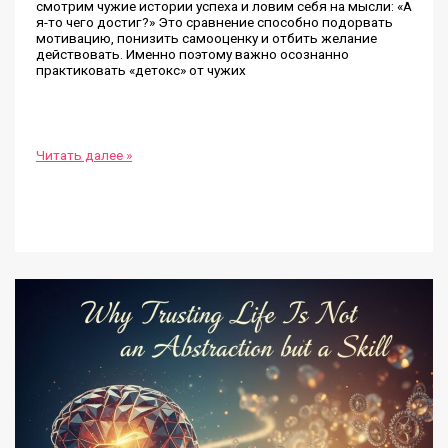
смотрим чужие истории успеха и ловим себя на мысли: «А
я-то чего достиг?» Это сравнение способно подорвать
мотивацию, понизить самооценку и отбить желание
действовать. Именно поэтому важно осознанно
практиковать «детокс» от чужих
Детокс
Читать далее »
от
сравнения
себя
с
другими:
как
избавиться
от
чувства
неполноценности