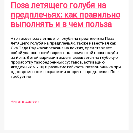
Поза летящего голубя на
предплечьях: как правильно
выполнять и в чем польза
Что такое поза летящего голубя на предплечьях Поза
летящего голубя на предплечьях, также известная как
Эка Пада Раджакапотасана на локтях, представляет
собой усложнённый вариант классической позы голубя
из йоги. В этой вариации акцент смещается на глубокую
проработку тазобедренных суставов, активацию
ягодичных мышц и развитие гибкости позвоночника при
одновременном сохранении опоры на предплечья. Поза
требует не
Поза
Читать далее »
летящего
голубя
на
предплечьях:
как
правильно