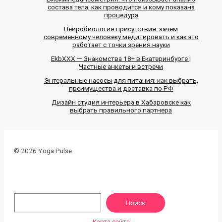
состава тела, как проводится и кому показана
процедура
Нейробиология присутствия: зачем
современному человеку медитировать и как это
работает с точки зрения науки
EkbXXX — Знакомства 18+ в Екатеринбурге |
Частные анкеты и встречи
Энтеральные насосы для питания: как выбрать,
преимущества и доставка по РФ
Дизайн студия интерьера в Хабаровске как
выбрать правильного партнера
© 2026 Yoga Pulse
По
Поиск
Карта сайта