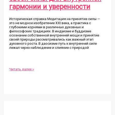
гармонии и уверенности
Историческая справка Медитация на принятие силы —
это не модное изобретение XXI века, а практика с
глубокими корнями в различных духовных и
философских традициях. В индуизме и буддизме
осознание собственной внутренней мощи и принятие
своей природы рассматривались как важный этап
духовного роста. В даосизме путь к внутренней силе
лежал через наблюдение и слияние с природой
Медитация
Читать далее »
на
принятие
своей
силы
для
внутренней
гармонии
и
уверенности