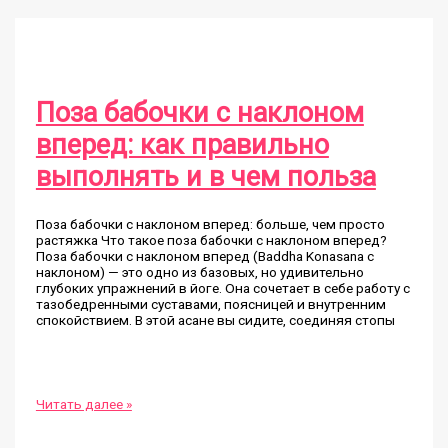
выполнять
и
в
чем
польза
Поза бабочки с наклоном
вперед: как правильно
выполнять и в чем польза
Поза бабочки с наклоном вперед: больше, чем просто
растяжка Что такое поза бабочки с наклоном вперед?
Поза бабочки с наклоном вперед (Baddha Konasana с
наклоном) — это одно из базовых, но удивительно
глубоких упражнений в йоге. Она сочетает в себе работу с
тазобедренными суставами, поясницей и внутренним
спокойствием. В этой асане вы сидите, соединяя стопы
Поза
Читать далее »
бабочки
с