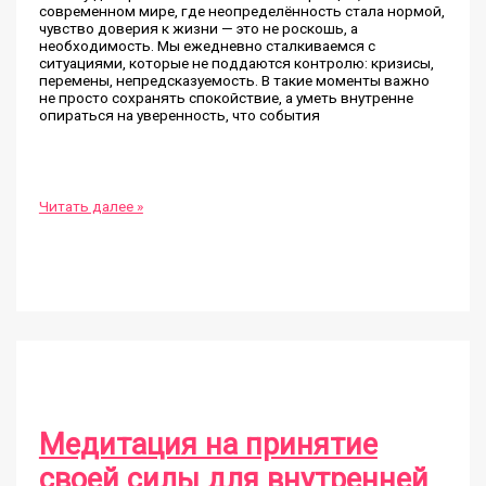
современном мире, где неопределённость стала нормой,
чувство доверия к жизни — это не роскошь, а
необходимость. Мы ежедневно сталкиваемся с
ситуациями, которые не поддаются контролю: кризисы,
перемены, непредсказуемость. В такие моменты важно
не просто сохранять спокойствие, а уметь внутренне
опираться на уверенность, что события
Медитация
Читать далее »
для
развития
доверия
к
жизни
и
внутреннего
спокойствия
Медитация на принятие
своей силы для внутренней