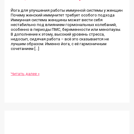
Йога для улучшения работы иммунной системы у женщин
Почему женский иммунитет требует особого подхода
Иммунная система женщины может вести себя
нестабильно под влиянием гормональных колебаний,
особенно в периоды ПМС, беременности или менопаузы.
В дополнение к этому, высокий уровень стресса,
недосып, сидячая работа – всё это сказывается не
лучшим образом. Именно йога, с её гармоничным
сочетанием […]
Йога
Читать далее »
для
иммунитета
у
женщин:
как
укрепить
защитные
силы
организма