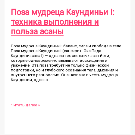
Поза мудреца Каундиньи I:
техника выполнения и
польза асаны
Поза мудреца Каундиньи I: баланс, сила и свобода в теле
Поза мудреца Каундиньи I (санскрит: Эка Пада
Каундиниасана I) — одна из тех сложных асан йоги,
которые одновременно вызывают восхищение и
уважение. Эта поза требует не только физической
подготовки, но и глубокого осознания тела, дыхания и
внутреннего равновесия. Она названа в честь мудреца
Каундиньи, одного
Поза
Читать далее »
мудреца
Каундиньи
I:
техника
выполнения
и