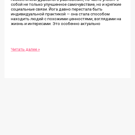
собой не только улучшенное самочувствие, но и крепкие
социальные связи. Йога давно перестала быть
индивидуальной практикой — она стала способом
находить людей с похожими ценностями, взглядами на
жизнь и интересами. Это особенно актуально
Йога
Читать далее »
помогает
найти
единомышленников
и
обрести
поддержку
на
пути
к
гармонии