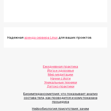
Надежная
аренда сервера Linux
для ваших проектов.
Ежедневная практика
Йога и здоровье
Мир медитации
Начни с йоги
Уникальные техники
Детокс-практики
Биоимпедансометрия: что показывает анализ
состава тела, как проводится и кому показана
процедура
Нейробиология присутствия: зачем