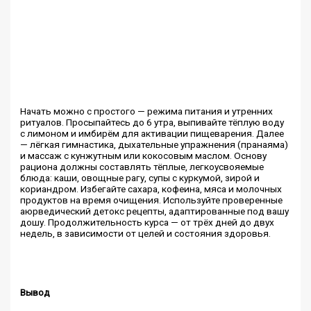
Начать можно с простого — режима питания и утренних
ритуалов. Просыпайтесь до 6 утра, выпивайте тёплую воду
с лимоном и имбирём для активации пищеварения. Далее
— лёгкая гимнастика, дыхательные упражнения (пранаяма)
и массаж с кунжутным или кокосовым маслом. Основу
рациона должны составлять тёплые, легкоусвояемые
блюда: каши, овощные рагу, супы с куркумой, зирой и
кориандром. Избегайте сахара, кофеина, мяса и молочных
продуктов на время очищения. Используйте проверенные
аюрведический детокс рецепты, адаптированные под вашу
дошу. Продолжительность курса — от трёх дней до двух
недель, в зависимости от целей и состояния здоровья.
Вывод