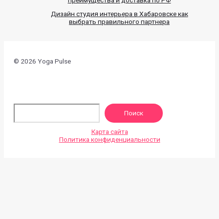
Дизайн студия интерьера в Хабаровске как
выбрать правильного партнера
© 2026 Yoga Pulse
По
Поиск
Карта сайта
Политика конфиденциальности