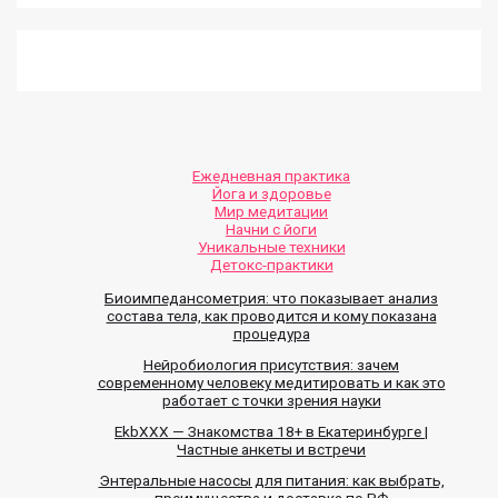
Ежедневная практика
Йога и здоровье
Мир медитации
Начни с йоги
Уникальные техники
Детокс-практики
Биоимпедансометрия: что показывает анализ
состава тела, как проводится и кому показана
процедура
Нейробиология присутствия: зачем
современному человеку медитировать и как это
работает с точки зрения науки
EkbXXX — Знакомства 18+ в Екатеринбурге |
Частные анкеты и встречи
Энтеральные насосы для питания: как выбрать,
преимущества и доставка по РФ