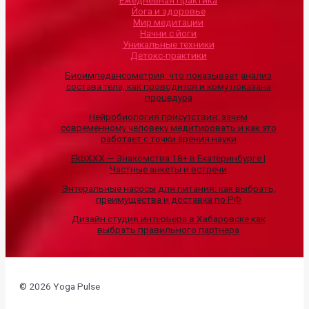
Йога и здоровье
Мир медитации
Начни с йоги
Уникальные техники
Детокс-практики
Биоимпедансометрия: что показывает анализ
состава тела, как проводится и кому показана
процедура
Нейробиология присутствия: зачем
современному человеку медитировать и как это
работает с точки зрения науки
EkbXXX — Знакомства 18+ в Екатеринбурге |
Частные анкеты и встречи
Энтеральные насосы для питания: как выбрать,
преимущества и доставка по РФ
Дизайн студия интерьера в Хабаровске как
выбрать правильного партнера
© 2026 Yoga Pulse