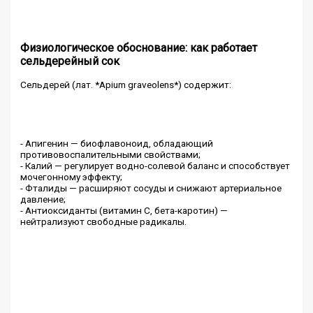
Физиологическое обоснование: как работает
сельдерейный сок
Сельдерей (лат. *Apium graveolens*) содержит:
- Апигенин — биофлавоноид, обладающий
противовоспалительными свойствами;
- Калий — регулирует водно-солевой баланс и способствует
мочегонному эффекту;
- Фталиды — расширяют сосуды и снижают артериальное
давление;
- Антиоксиданты (витамин C, бета-каротин) —
нейтрализуют свободные радикалы.