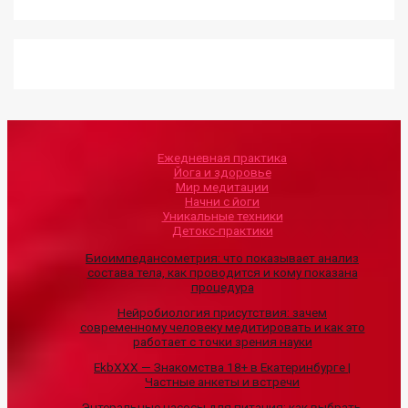
Ежедневная практика
Йога и здоровье
Мир медитации
Начни с йоги
Уникальные техники
Детокс-практики
Биоимпедансометрия: что показывает анализ
состава тела, как проводится и кому показана
процедура
Нейробиология присутствия: зачем
современному человеку медитировать и как это
работает с точки зрения науки
EkbXXX — Знакомства 18+ в Екатеринбурге |
Частные анкеты и встречи
Энтеральные насосы для питания: как выбрать,