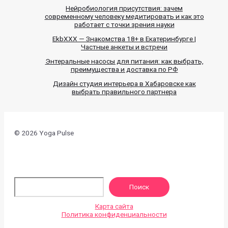
Нейробиология присутствия: зачем
современному человеку медитировать и как это
работает с точки зрения науки
EkbXXX — Знакомства 18+ в Екатеринбурге |
Частные анкеты и встречи
Энтеральные насосы для питания: как выбрать,
преимущества и доставка по РФ
Дизайн студия интерьера в Хабаровске как
выбрать правильного партнера
© 2026 Yoga Pulse
По
Поиск
Карта сайта
Политика конфиденциальности