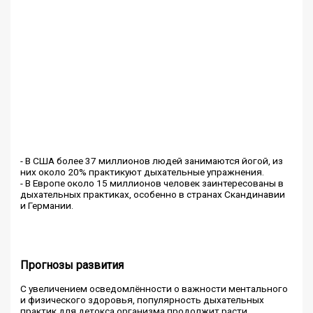
- В США более 37 миллионов людей занимаются йогой, из
них около 20% практикуют дыхательные упражнения.
- В Европе около 15 миллионов человек заинтересованы в
дыхательных практиках, особенно в странах Скандинавии
и Германии.
Прогнозы развития
С увеличением осведомлённости о важности ментального
и физического здоровья, популярность дыхательных
практик для детокса организма продолжит расти.